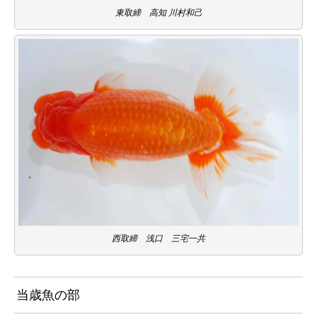
東取締 高知 川村和己
西取締 浅口 三宅一共
当歳魚の部