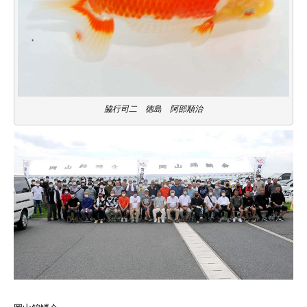
脇行司二 徳島 阿部順治