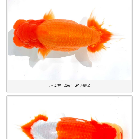
西大関 岡山 村上暢彦