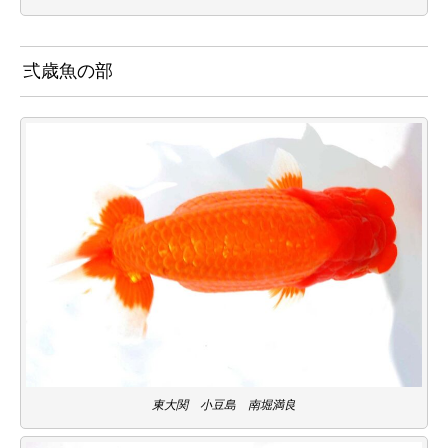
弍歳魚の部
東大関 小豆島 南堀満良