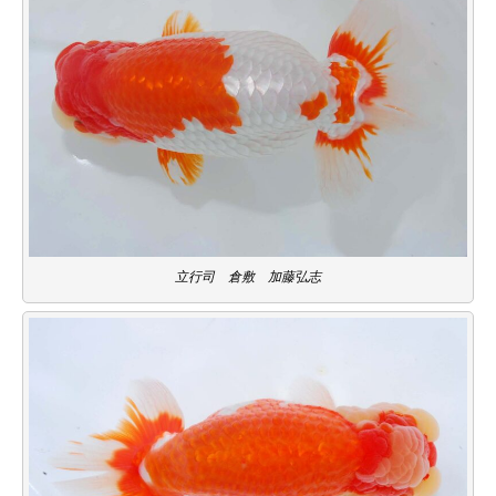
立行司 倉敷 加藤弘志