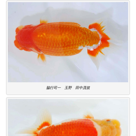
脇行司一 玉野 田中茂規