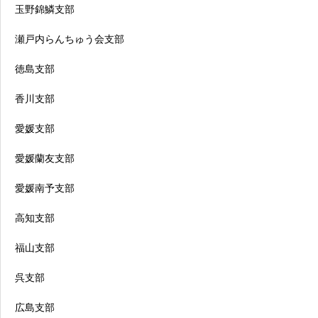
玉野錦鱗支部
瀬戸内らんちゅう会支部
徳島支部
香川支部
愛媛支部
愛媛蘭友支部
愛媛南予支部
高知支部
福山支部
呉支部
広島支部
行事日程
品評会一覧
お問合せ