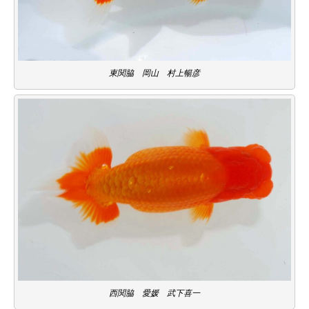
東関脇 岡山 村上暢彦
西関脇 愛媛 武下喜一