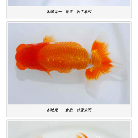
勧進元一 尾道 岩下孝広
勧進元ニ 倉敷 竹森太朗