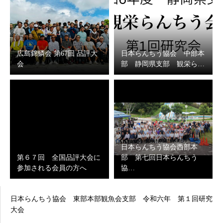
広島錦鱗会 第67回 品評大
日本らんちう協会 中部本
会
部 静岡県支部 観栄ら…
日本らんちう協会西部本
第６７回 全国品評大会に
部 第七回日本らんちう
参加される会員の方へ
協…
日本らんちう協会 東部本部観魚会支部 令和六年 第１回研究
大会