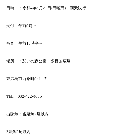
日時 ；令和4年8月21日(日曜日) 雨天決行
受付 午前9時～
審査 午前10時半～
場所 ；憩いの森公園 多目的広場
東広島市西条町941-17
TEL 082-422-0005
出陳魚；当歳魚2尾以内
2歳魚2尾以内