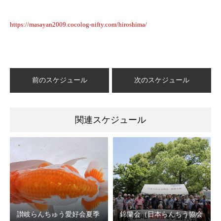
https://masayan2009.cocolog-nifty.com/hiroshima/
前のスケジュール
次のスケジュール
関連スケジュール
讃岐らんちゅう愛好会夏季
錦蘭会（日本らんちう協会