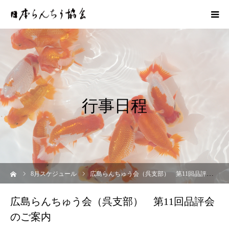
行事日程
ーム
8
月スケジュール
広島らんちゅう会（呉支部） 第11回品評会のご案内
広島らんちゅう会（呉支部） 第11回品評会
のご案内