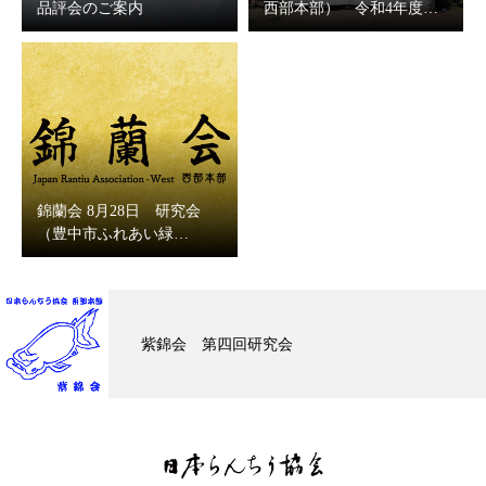
品評会のご案内
西部本部） 令和4年度…
錦蘭会 8月28日 研究会
（豊中市ふれあい緑…
紫錦会 第四回研究会