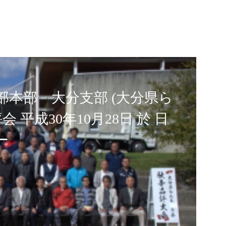
本部 大分支部 (大分県ら
 平成30年10月28日 於 日
ー