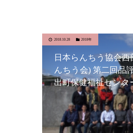
2018.10.28
2018年
日本らんちう協会西部
んちう会) 第二回品評会
出町保健福祉センタ