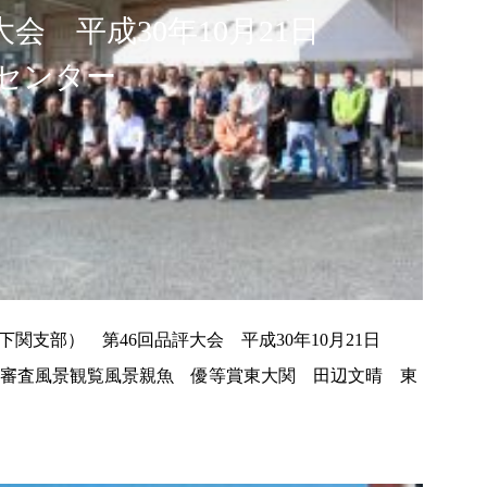
大会 平成30年10月21日
スセンター
関支部） 第46回品評大会 平成30年10月21日
拶審査風景観覧風景親魚 優等賞東大関 田辺文晴 東