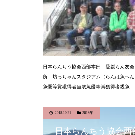
蘭）
日本らんちう協会西部本部 愛媛らん友会 
所：坊っちゃんスタジアム（らんは魚へん
魚優等賞獲得者当歳魚優等賞獲得者親魚 
2018.10.21
2018年
日本らんちう協会西