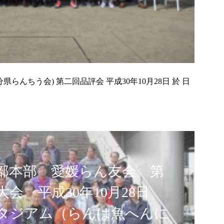
らんちう会) 第二回品評会 平成30年10月28日 於 日
部本部 愛媛らん友会 第
大会 平成30年10月28日
タジアム（らんは魚へんに