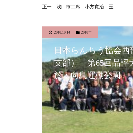
正一 浅口市二席 小方寛治 玉…
2018.10.14
2018年
日本らんちう協会西
支部） 第65回品評
於：向島運動公園