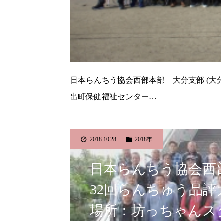
日本らんちう協会西部本部 大分支部 (大分県
出町保健福祉センター…
2018.10.28
2018年
日本らんちう協会西
32回らんちゅう品評
場所：坊っちゃんス