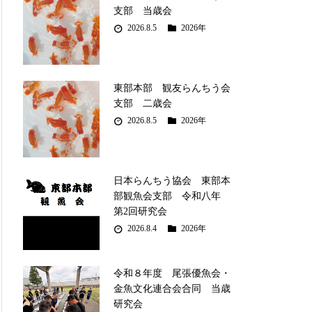
支部 当歳会
2026.8.5
2026年
東部本部 観友らんちう会
支部 二歳会
2026.8.5
2026年
日本らんちう協会 東部本
部観魚会支部 令和八年
第2回研究会
2026.8.4
2026年
令和８年度 尾張優魚会・
金魚文化連合会合同 当歳
研究会