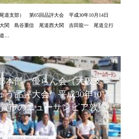
道支部） 第65回品評大会 平成30年10月14日
大関 島谷重信 尾道西大関 吉田龍一 尾道立行
道…
部本部 優らん会（大阪支
ゅう品評大会 平成30年10
敦賀市のニューサンピア敦賀