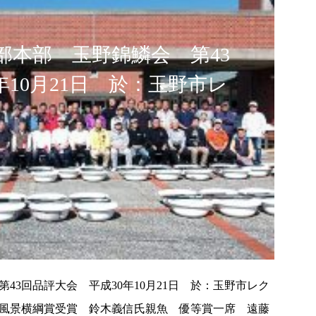
部本部 玉野錦鱗会 第43
年10月21日 於：玉野市レ
43回品評大会 平成30年10月21日 於：玉野市レク
風景横綱賞受賞 鈴木義信氏親魚 優等賞一席 遠藤