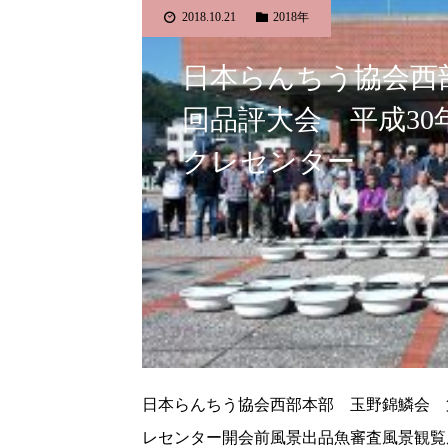
2018.10.21
2018年
日本らんちう協会西
回品評大会 平成30
クレセンター
日本らんちう協会西部本部 玉野錦鱗会 第
レセンター開会前風景出品魚審査風景観覧