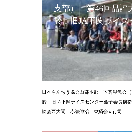
支部） 第46回品評
於：旧JA下関ライ
日本らんちう協会西部本部 下関観魚会（下
於：旧JA下関ライスセンター金子会長挨
鱗会西大関 赤嶺仲治 東鱗会立行司 …