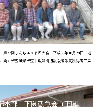
第32回らんちゅう品評大会 平成30年10月28日 場
に蘭）審査風景審査中魚溜周辺親魚優等賞獲得者二歳
…
部本部 下関観魚会（下関