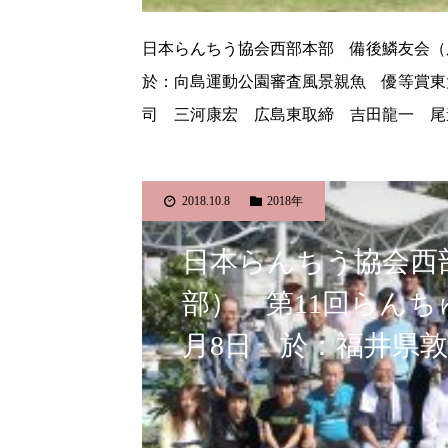
日本らんちう協会西部本部 備後鱗友会（尾
於：向島運動公園審査風景親魚 優等賞東
司 三河康宏 広島東取締 吉田龍一 尾
2018.10.8
2018年
日本らんちう協会西
部） 第11回らんち
月8日 於：福井県