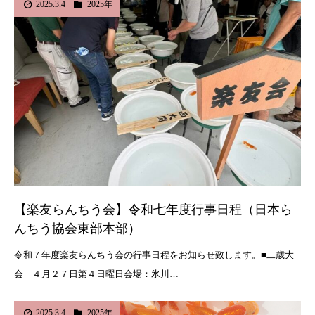
2025.3.4
2025年
【楽友らんちう会】令和七年度行事日程（日本ら
んちう協会東部本部）
令和７年度楽友らんちう会の行事日程をお知らせ致します。■二歳大
会 ４月２７日第４日曜日会場：氷川…
2025.3.4
2025年