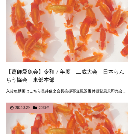
【葛飾愛魚会】令和７年度 二歳大会 日本らん
ちう協会 東部本部
入賞魚動画はこちら長井俊之会長挨拶審査風景番付観覧風景即売会…
2025.3.29
2025年