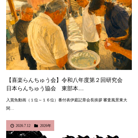
【喜楽らんちゅう会】令和八年度第２回研究会
日本らんちゅう協会 東部本…
入賞魚動画（１位～１６位）番付表伊庭記章会長挨拶 審査風景東大
関…
2026.7.12
2026年