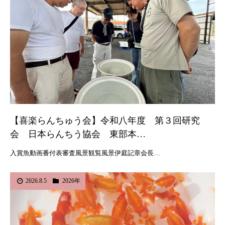
【喜楽らんちゅう会】令和八年度 第３回研究
会 日本らんちう協会 東部本…
入賞魚動画番付表審査風景観覧風景伊庭記章会長…
2026.8.5
2026年