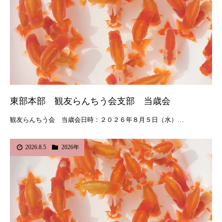
東部本部 観友らんちう会支部 当歳会
観友らんちう会 当歳会日時：２０２６年８月５日（水）…
2026.8.5
2026年