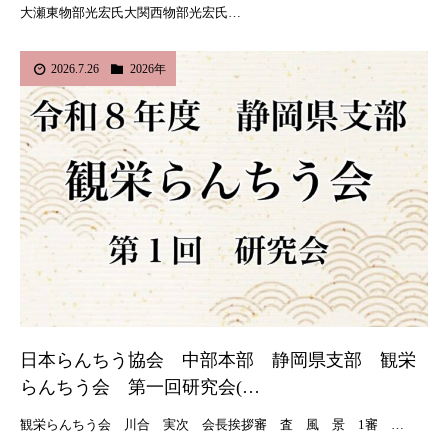
大瀬東物部光宏氏大関西物部光宏氏…
2026.7.26
2026年
日本らんちう協会 中部本部 静岡県支部 観栄
らんちう会 第一回研究会(…
観栄らんちう会 川合 実次 会長挨拶審 査 風 景 1審 …