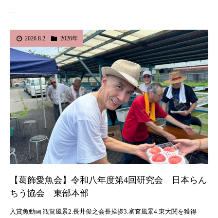
…
2026.8.2
2026年
【葛飾愛魚会】令和八年度第4回研究会 日本らん
ちう協会 東部本部
入賞魚動画 観覧風景2.長井俊之会長挨拶3.審査風景4.東大関を獲得