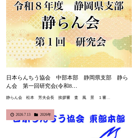
日本らんちう協会 中部本部 静岡県支部 静ら
ん会 第一回研究会(令和8…
静らん会 松本 芳夫会長 挨拶審 査 風 景 １審…
2026.7.13
2026年