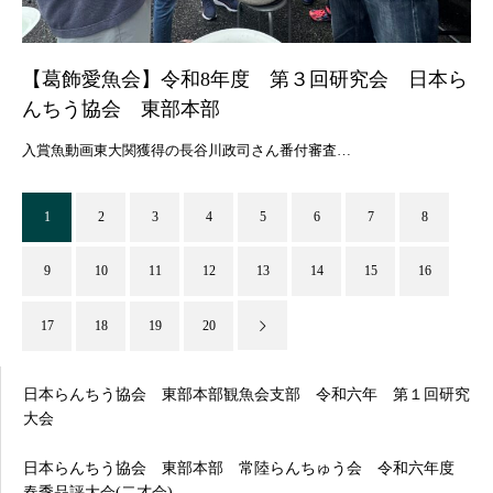
【葛飾愛魚会】令和8年度 第３回研究会 日本ら
んちう協会 東部本部
入賞魚動画東大関獲得の長谷川政司さん番付審査…
1
2
3
4
5
6
7
8
9
10
11
12
13
14
15
16
17
18
19
20
日本らんちう協会 東部本部観魚会支部 令和六年 第１回研究
大会
日本らんちう協会 東部本部 常陸らんちゅう会 令和六年度
春季品評大会(二才会)…