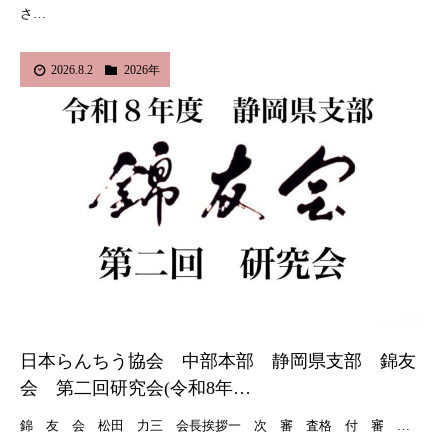
さ…
2026.8.2
2026年
日本らんちう協会 中部本部 静岡県支部 錦友
会 第二回研究会(令和8年…
錦 友 会 松田 力三 会長挨拶一 次 審 査格 付 審 …