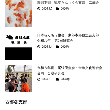
東部本部 観友らんちう会支部 二歳会
2026.8.5
2026年
日本らんちう協会 東部本部観魚会支部
令和八年 第2回研究会
2026.8.4
2026年
令和８年度 尾張優魚会・金魚文化連合会
合同 当歳研究会
2026.8.3
2026年
西部各支部