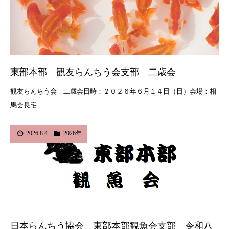
東部本部 観友らんちう会支部 二歳会
観友らんちう会 二歳会日時：２０２６年６月１４日（日）会場：相
馬会長宅…
2026.8.4
2026年
日本らんちう協会 東部本部観魚会支部 令和八