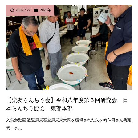
2026.7.27
2026年
【楽友らんちう会】令和八年度第３回研究会 日
本らんちう協会 東部本部
入賞魚動画 観覧風景審査風景東大関を獲得された矢ヶ崎伸司さん兵頭
秀一会…