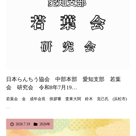
日本らんちう協会 中部本部 愛知支部 若葉
会 研究会 令和8年7月19…
若葉会 金 成年会長 挨拶審 査東大関 鈴木 克己氏 (浜松市)
…
2026.7.19
2026年