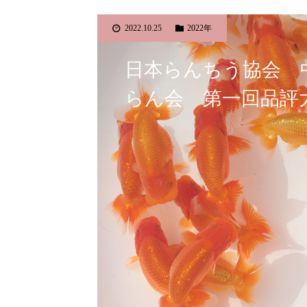
2022.10.25
2022年
日本らんちう協会 
らん会 第一回品評大会