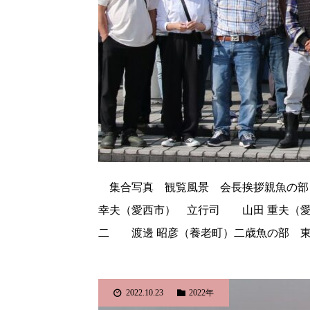
集合写真 観覧風景 会長挨拶親魚の部
幸夫（愛西市） 立行司 山田 重夫（
二 渡邊 昭彦（養老町）二歳魚の部 
2022.10.23
2022年