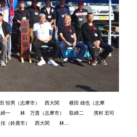
田 恒男（志摩市） 西大関 横田 雄也（志摩
取締一 林 万貴（志摩市） 取締二 濱村 宏司
久佳（鈴鹿市） 西大関 林…