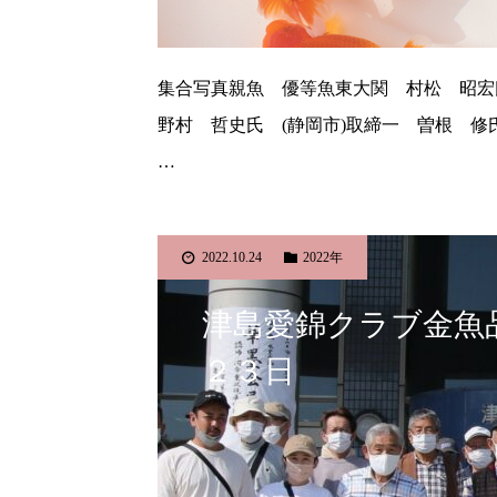
集合写真親魚 優等魚東大関 村松 昭宏
野村 哲史氏 (静岡市)取締一 曽根 修
…
2022.10.24
2022年
津島愛錦クラブ金魚
２３日