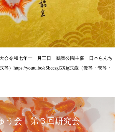
大会令和七年十一月三日 鶴舞公園主催 日本らんち
s://youtu.be/aSbcesgGXig弍歳（優等・壱等・
ちゅう会 第３回研究会