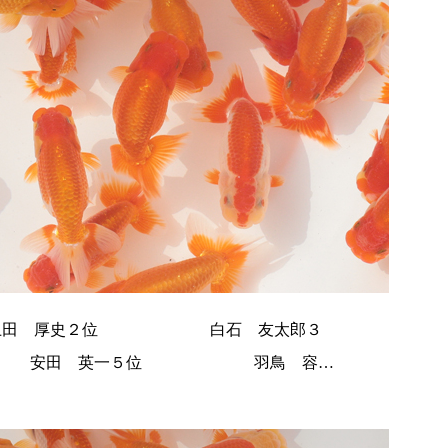
上田 厚史２位 白石 友太郎３
田 英一５位 羽鳥 容…