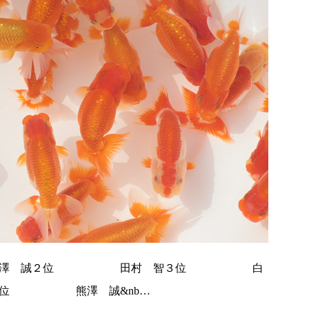
 熊澤 誠２位 田村 智３位 白
位 熊澤 誠&nb…