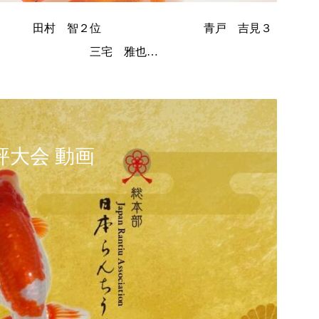
位 田村 智２位 青戸 吉見３
位 三宅 雅也…
大会 動画