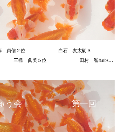
加藤 貞信２位 白石 友太朗３
橋 眞美５位 田村 智&nbs…
らんちゅう会 第一回