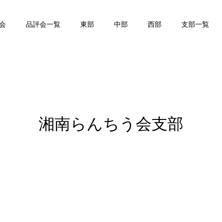
会
品評会一覧
東部
中部
西部
支部一覧
湘南らんちう会支部