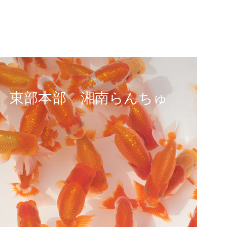
 東部本部 湘南らんちゅ