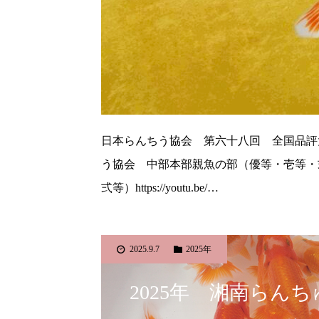
日本らんちう協会 第六十八回 全国品評
う協会 中部本部親魚の部（優等・壱等・弍等）http
弍等）https://youtu.be/…
2025.9.7
2025年
2025年 湘南らん