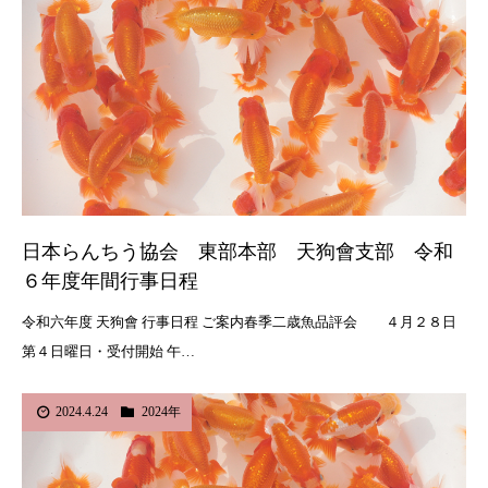
日本らんちう協会 東部本部 天狗會支部 令和
６年度年間行事日程
令和六年度 天狗會 行事日程 ご案内春季二歳魚品評会 ４月２８日
第４日曜日・受付開始 午…
2024.4.24
2024年