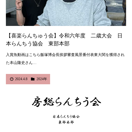
【喜楽らんちゅう会】令和六年度 二歳大会 日
本らんちう協会 東部本部
入賞魚動画はこちら飯塚博会長挨拶審査風景番付表東大関を獲得され
た本山隆史さん…
2024.4.8
2024年