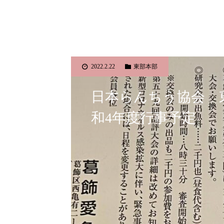
2022.2.22
東部本部
日本らんちう協会 
和4年度行事予定