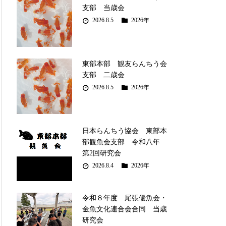
支部 当歳会
2026.8.5
2026年
東部本部 観友らんちう会
支部 二歳会
2026.8.5
2026年
日本らんちう協会 東部本
部観魚会支部 令和八年
第2回研究会
2026.8.4
2026年
令和８年度 尾張優魚会・
金魚文化連合会合同 当歳
研究会