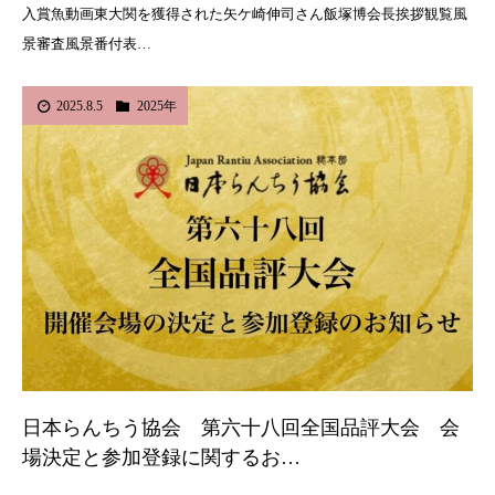
入賞魚動画東大関を獲得された矢ケ崎伸司さん飯塚博会長挨拶観覧風
景審査風景番付表…
2025.8.5
2025年
日本らんちう協会 第六十八回全国品評大会 会
場決定と参加登録に関するお…