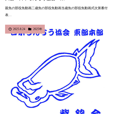
親魚の部役魚動画二歳魚の部役魚動画当歳魚の部役魚動画式次第番付
表…
2025.8.24
2025年