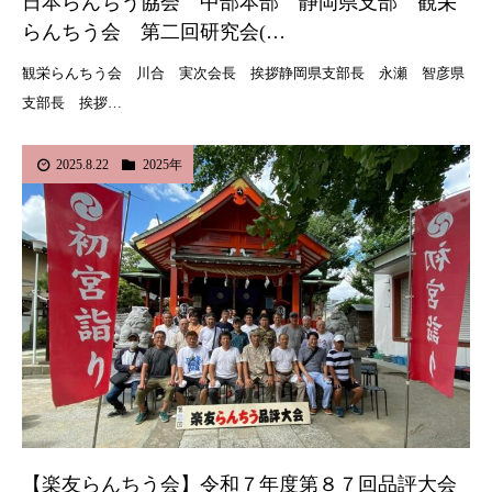
日本らんちう協会 中部本部 静岡県支部 観栄
らんちう会 第二回研究会(…
観栄らんちう会 川合 実次会長 挨拶静岡県支部長 永瀬 智彦県
支部長 挨拶…
2025.8.22
2025年
【楽友らんちう会】令和７年度第８７回品評大会