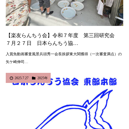
【楽友らんちう会】令和７年度 第三回研究会
７月２７日 日本らんちう協…
入賞魚動画審査風景兵頭秀一会長挨拶東大関獲得（一次審査満点）の
矢ケ崎伸司…
2025.7.27
2025年