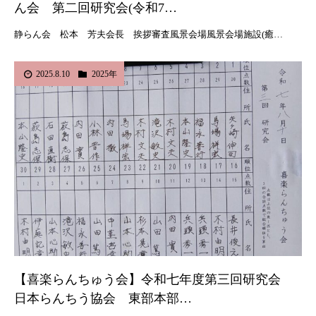
ん会 第二回研究会(令和7…
静らん会 松本 芳夫会長 挨拶審査風景会場風景会場施設(癒…
2025.8.10
2025年
【喜楽らんちゅう会】令和七年度第三回研究会
日本らんちう協会 東部本部…