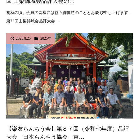
回 山梨錦城会品評大会の…
初秋の頃、会員の皆様には益々御健勝のこととお慶 び申し上げます。
第73回山梨錦城会品評大会…
2025.8.25
2025年
【楽友らんちう会】第８７回（令和七年度）品評
大会 日本らんちう協会 東…