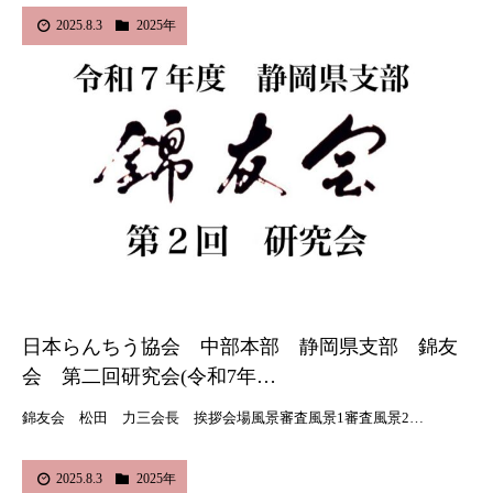
2025.8.3
2025年
日本らんちう協会 中部本部 静岡県支部 錦友
会 第二回研究会(令和7年…
錦友会 松田 力三会長 挨拶会場風景審査風景1審査風景2…
2025.8.3
2025年