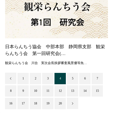
日本らんちう協会 中部本部 静岡県支部 観栄
らんちう会 第一回研究会(…
観栄らんちう会 川合 実次会長挨拶審査風景優等魚…
1
2
3
4
5
6
7
8
9
10
11
12
13
14
15
16
17
18
19
20