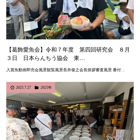
【葛飾愛魚会】令和７年度 第四回研究会 ８月
３日 日本らんちう協会 東…
入賞魚動画即売会風景観覧風景長井俊之会長挨拶審査風景 番付…
2025.7.27
2025年