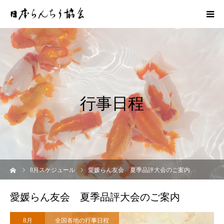
行事日程
ーム
8
月スケジュール
愛媛らん友会 夏季品評大会のご案内
愛媛らん友会 夏季品評大会のご案内
8月
全国各地の行事日程