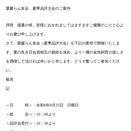
愛媛らん友会 夏季品評大会のご案内
拝啓 盛夏の候、皆様におかれましてはますますご健勝のことと心よ
りお慶び申し上げます。
さて、愛媛らん友会｛夏季品評大会｝を下記の要領で開催いたしま
す。夏の良き日会員相互の親睦を深め、より一層の金魚飼育の楽しさ
を満喫して頂ければ幸いかと存じます。どうぞ奮ってご参加くださ
い。
敬具
記
＜日 時＞：令和6年8月25日 日曜日
＜総 会＞：10：00より
＜品評会受付＞：10：30より