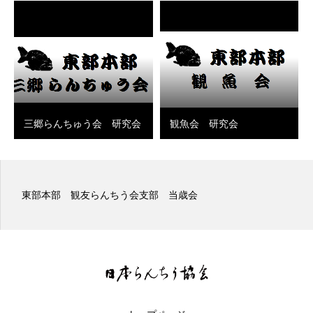
三郷らんちゅう会 研究会
観魚会 研究会
東部本部 観友らんちう会支部 当歳会