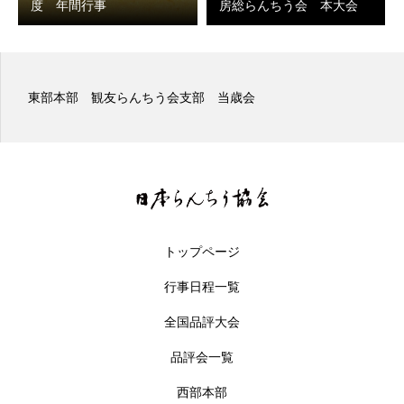
度 年間行事
房総らんちう会 本大会
東部本部 観友らんちう会支部 当歳会
トップページ
行事日程一覧
全国品評大会
品評会一覧
西部本部