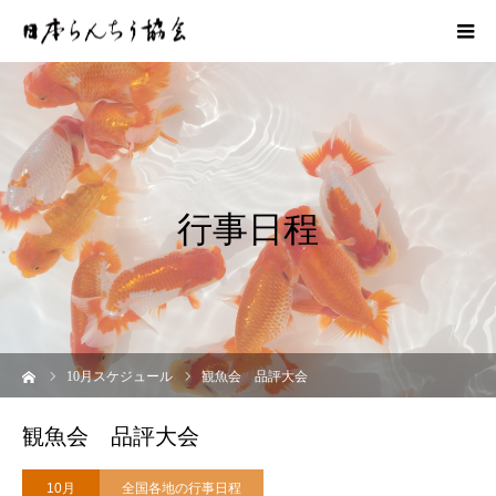
行事日程
ーム
10
月スケジュール
観魚会 品評大会
観魚会 品評大会
10月
全国各地の行事日程