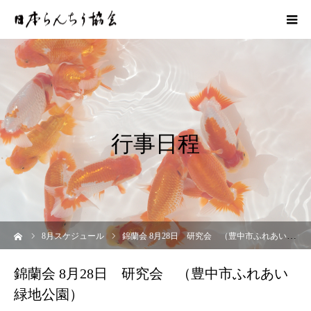
行事日程
ーム
8
月スケジュール
錦蘭会 8月28日 研究会 （豊中市ふれあい緑地公園）
錦蘭会 8月28日 研究会 （豊中市ふれあい
緑地公園）