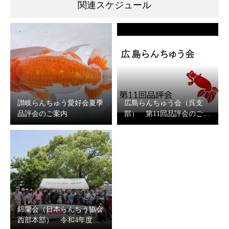
関連スケジュール
讃岐らんちゅう愛好会夏季
広島らんちゅう会（呉支
品評会のご案内
部） 第11回品評会のご…
錦蘭会（日本らんちう協会
西部本部） 令和4年度…