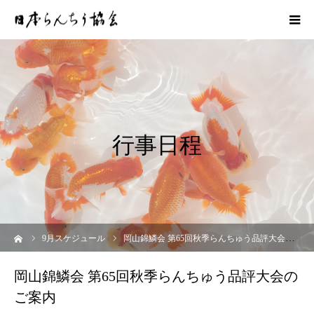
行事日程
ーム
9
月スケジュール
岡山錦鱗会 第65回秋季らんちゅう品評大会のご案内
岡山錦鱗会 第65回秋季らんちゅう品評大会の
ご案内