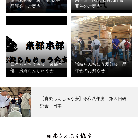
品評会 ご案内
開催のご案内
日本らんちう協会 東部本
讃岐らんちゅう愛好会 品
部 房総らんちゅう会 …
評会のお知らせ
【喜楽らんちゅう会】令和八年度 第３回研
究会 日本…