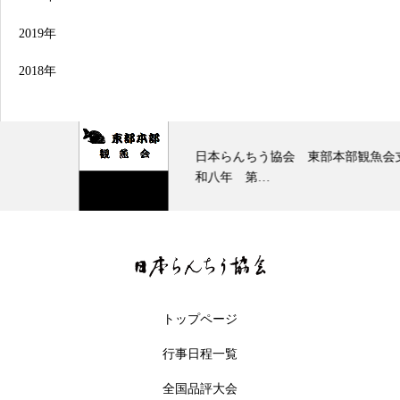
2019年
2018年
日本らんちう協会 東部本部観魚会支部 令
和八年 第…
トップページ
行事日程一覧
全国品評大会