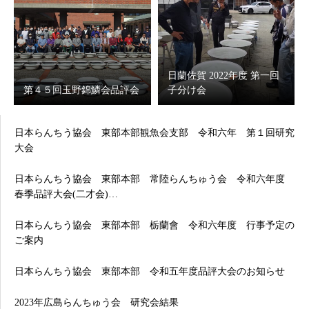
日蘭佐賀 2022年度 第一回
第４５回玉野錦鱗会品評会
子分け会
日本らんちう協会 東部本部観魚会支部 令和六年 第１回研究
大会
日本らんちう協会 東部本部 常陸らんちゅう会 令和六年度
春季品評大会(二才会)…
日本らんちう協会 東部本部 栃蘭會 令和六年度 行事予定の
ご案内
日本らんちう協会 東部本部 令和五年度品評大会のお知らせ
2023年広島らんちゅう会 研究会結果