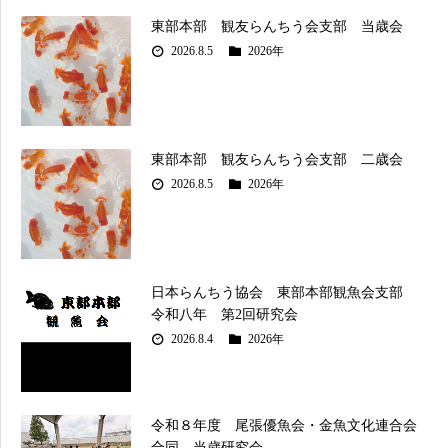
東部本部 観友らんちう会支部 当歳会
2026.8.5
2026年
東部本部 観友らんちう会支部 二歳会
2026.8.5
2026年
日本らんちう協会 東部本部観魚会支部
令和八年 第2回研究会
2026.8.4
2026年
令和８年度 尾張優魚会・金魚文化連合会
合同 当歳研究会