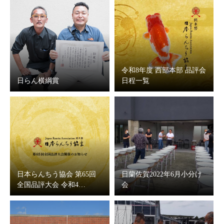
令和8年度 西部本部 品評会
日らん横綱賞
日程一覧
日本らんちう協会 第65回
日蘭佐賀2022年6月小分け
全国品評大会 令和4…
会