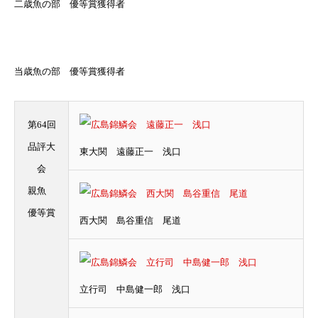
二歳魚の部 優等賞獲得者
当歳魚の部 優等賞獲得者
第64回
品評大
東大関 遠藤正一 浅口
会
親魚
優等賞
西大関 島谷重信 尾道
立行司 中島健一郎 浅口