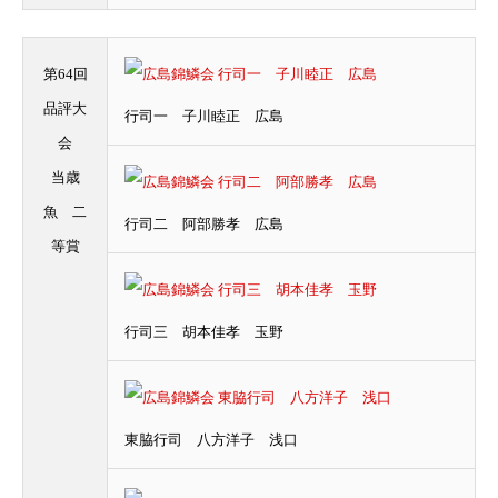
第64回
品評大
行司一 子川睦正 広島
会
当歳
魚 二
行司二 阿部勝孝 広島
等賞
行司三 胡本佳孝 玉野
東脇行司 八方洋子 浅口