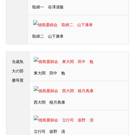
取締一 谷澤清隆
取締二 山下康孝
当歳魚
大の部
東大関 田中 勉
優等賞
西大関 植月典康
立行司 坂野 清