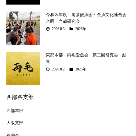
令和８年度 尾張優魚会・金魚文化連合会
合同 当歳研究会
2026.8.3
2026年
東部本部 両毛愛魚会 第二回研究会 結
果
2026.8.2
2026年
西部各支部
西部本部
大阪支部
錦蘭会