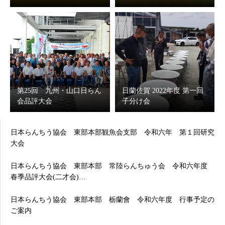
第25回 九州・山口日らん
日蘭佐賀 2022年度 第一回
会品評大会
子分け会
日本らんちう協会 東部本部観魚会支部 令和六年 第１回研究
大会
日本らんちう協会 東部本部 常陸らんちゅう会 令和六年度
春季品評大会(二才会)…
日本らんちう協会 東部本部 栃蘭會 令和六年度 行事予定の
ご案内