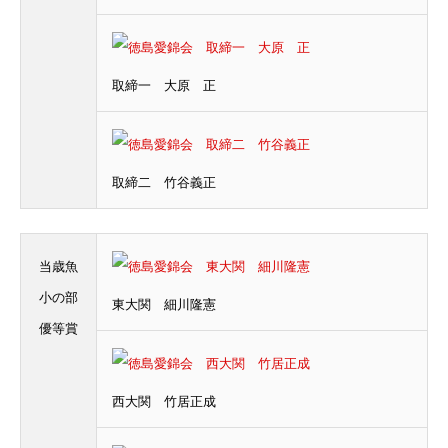
取締一 大原 正
取締二 竹谷義正
当歳魚
小の部
東大関 細川隆憲
優等賞
西大関 竹居正成