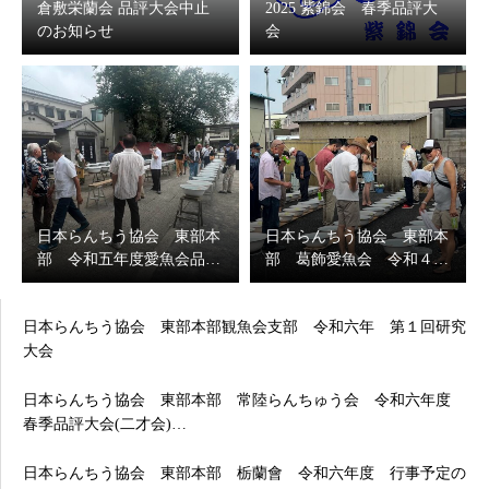
倉敷栄蘭会 品評大会中止
2025 紫錦会 春季品評大
のお知らせ
会
日本らんちう協会 東部本
日本らんちう協会 東部本
部 令和五年度愛魚会品…
部 葛飾愛魚会 令和４…
日本らんちう協会 東部本部観魚会支部 令和六年 第１回研究
大会
日本らんちう協会 東部本部 常陸らんちゅう会 令和六年度
春季品評大会(二才会)…
日本らんちう協会 東部本部 栃蘭會 令和六年度 行事予定の