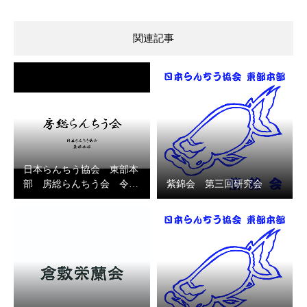
関連記事
日本らんちう協会 東部本
部 房総らんちう会 令…
紫錦会 第三回研究会