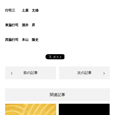
行司三 土屋 文雄
東脇行司 酒井 昇
西脇行司 本山 隆史
前の記事
次の記事
関連記事