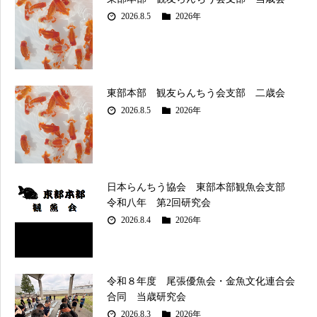
2026.8.5
2026年
東部本部 観友らんちう会支部 二歳会
2026.8.5
2026年
日本らんちう協会 東部本部観魚会支部
令和八年 第2回研究会
2026.8.4
2026年
令和８年度 尾張優魚会・金魚文化連合会
合同 当歳研究会
2026.8.3
2026年