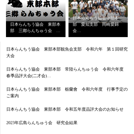
日本らんちう協会中部本
日本らんちう協会 東部本
部 愛知支部 岡崎愛錦
部 三鄕らんちゅう会 …
会…
日本らんちう協会 東部本部観魚会支部 令和六年 第１回研究
大会
日本らんちう協会 東部本部 常陸らんちゅう会 令和六年度
春季品評大会(二才会)…
日本らんちう協会 東部本部 栃蘭會 令和六年度 行事予定の
ご案内
日本らんちう協会 東部本部 令和五年度品評大会のお知らせ
2023年広島らんちゅう会 研究会結果