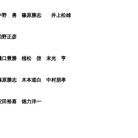
 中野 勇 篠原勝志 井上松雄
野正彦
口豊勝 植松 啓 末光 亨
篠原勝志 木本道白 中村朋孝
田裕喜 徳力洋一