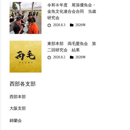
令和８年度 尾張優魚会・
金魚文化連合会合同 当歳
研究会
2026.8.3
2026年
東部本部 両毛愛魚会 第
二回研究会 結果
2026.8.2
2026年
西部各支部
西部本部
大阪支部
錦蘭会