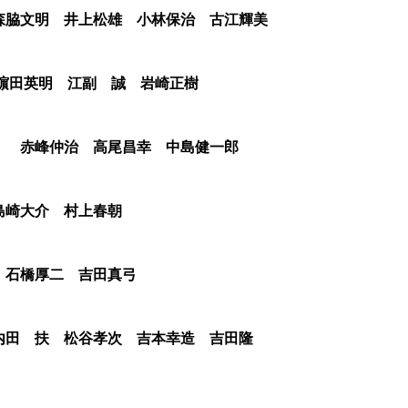
脇文明 井上松雄 小林保治 古江輝美
濵田英明 江副 誠 岩崎正樹
 赤峰仲治 高尾昌幸 中島健一郎
崎大介 村上春朝
石橋厚二 吉田真弓
田 扶 松谷孝次 吉本幸造 吉田隆