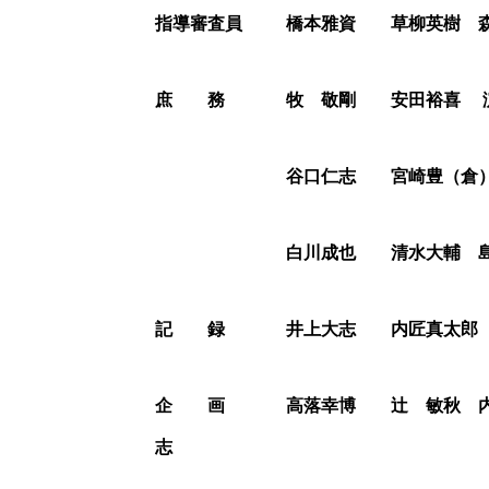
指導審査員
橋本雅資 草柳英樹 森
庶 務
牧 敬剛
安田裕喜 
谷口仁志 宮崎豊（倉）
白川成也 清水大輔 島
記 録
井上大志 内匠真太郎 
企 画
高落幸博 辻 敏秋 内
志