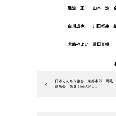
難波 正 山本 進 金
白川成也 川田哲生 
宮崎やよい 造田直樹
日本らんちう協会 東部本部 両毛
愛魚会 第６５回品評大…