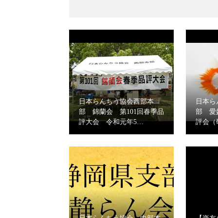
日本らんちう協会西部本
日本ら
部 錦蘭会 第101回春季品
部 愛
評大会 令和元年5…
評会（