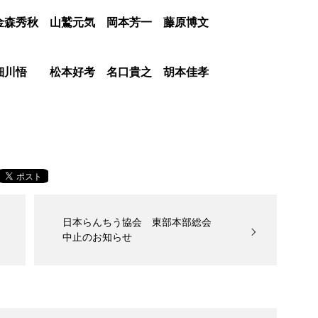
森秀秋 山鷲元気 岡本芳一 藤原博文
細川悟 松本好考 名口貴之 胡本佳孝
日本らんちう協会 東部本部総会
中止のお知らせ