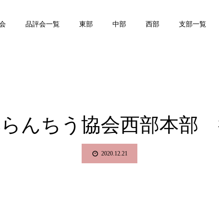
会
品評会一覧
東部
中部
西部
支部一覧
本らんちう協会西部本部 
2020.12.21