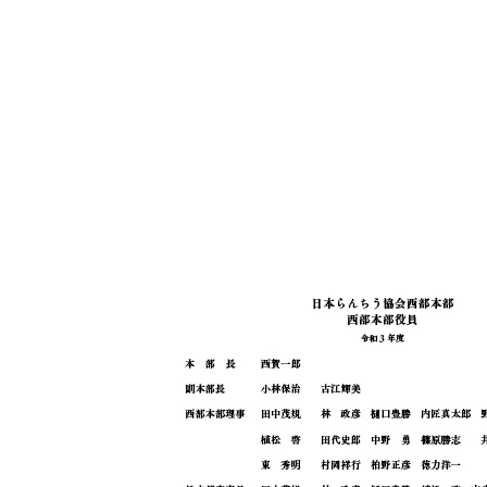
ホーム
品評会
2021年
日本らんちう協会西部本部 役員