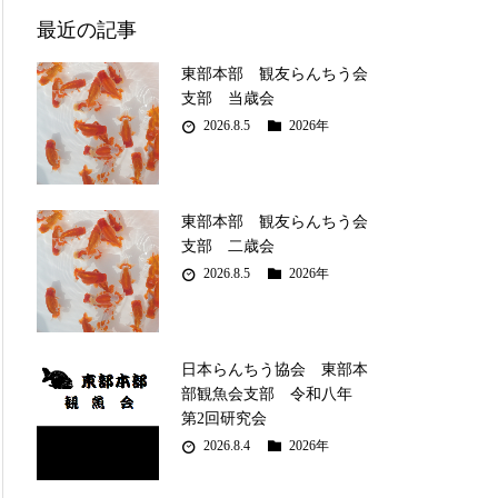
最近の記事
東部本部 観友らんちう会
支部 当歳会
2026.8.5
2026年
東部本部 観友らんちう会
支部 二歳会
2026.8.5
2026年
日本らんちう協会 東部本
部観魚会支部 令和八年
第2回研究会
2026.8.4
2026年