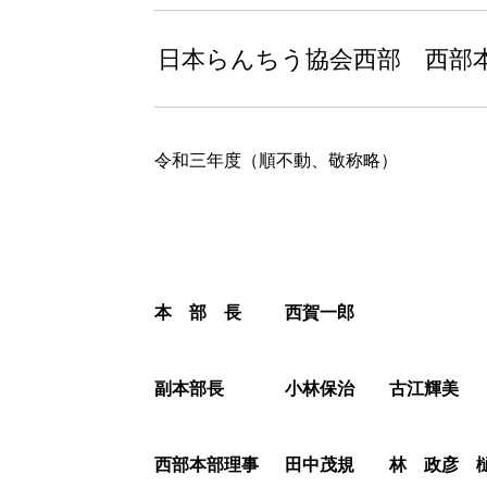
日本らんちう協会西部 西部
令和三年度（順不動、敬称略）
本 部 長
西賀一郎
副本部長
小林保治 古江輝美
西部本部理事
田中茂規 林 政彦 樋