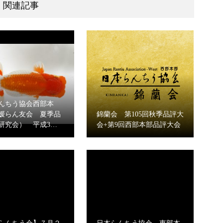
関連記事
んちう協会西部本
媛らん友会 夏季品
錦蘭会 第105回秋季品評大
研究会） 平成3…
会+第9回西部本部品評大会