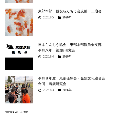
東部本部 観友らんちう会支部 二歳会
2026.8.5
2026年
日本らんちう協会 東部本部観魚会支部
令和八年 第2回研究会
2026.8.4
2026年
令和８年度 尾張優魚会・金魚文化連合会
合同 当歳研究会
2026.8.3
2026年