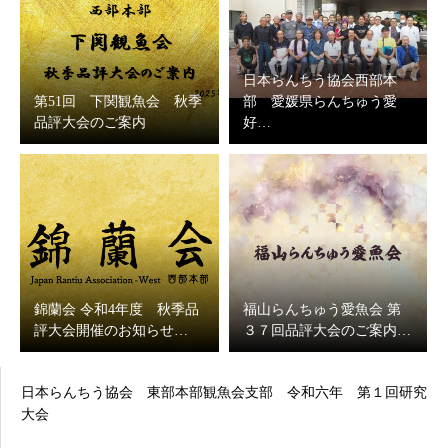
日本らんちう協会西部本
第51回 下関観魚会 秋季
部 愛媛県らんちゅう愛
品評大会のご案内
好…
錦蘭会 令和4年度 秋季品
福山らんちゅう愛魚会 第
評大会開催のお知らせ…
３７回品評大会のご案内…
日本らんちう協会 東部本部観魚会支部 令和六年 第１回研究
大会