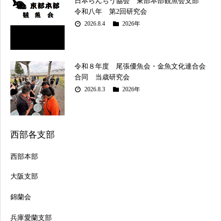
日本らんちう協会 東部本部観魚会支部
令和八年 第2回研究会
2026.8.4
2026年
令和８年度 尾張優魚会・金魚文化連合会
合同 当歳研究会
2026.8.3
2026年
西部各支部
西部本部
大阪支部
錦蘭会
兵庫愛蘭支部