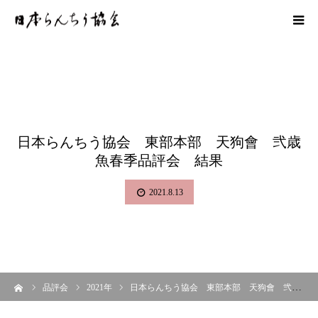
日本らんちう協会 東部本部 天狗會 弐歳
魚春季品評会 結果
2021.8.13
ーム
品評会
2021年
日本らんちう協会 東部本部 天狗會 弐歳魚春季品評会 結果