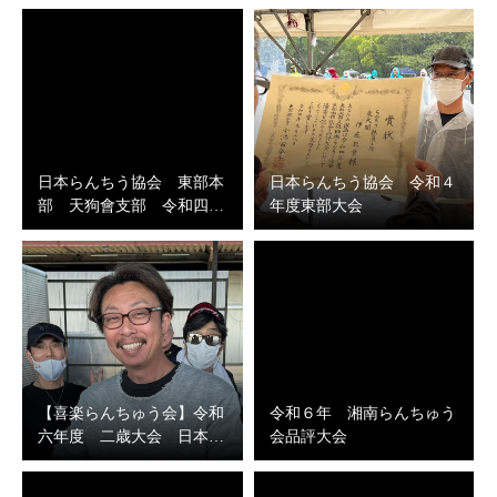
日本らんちう協会 東部本
日本らんちう協会 令和４
部 天狗會支部 令和四…
年度東部大会
【喜楽らんちゅう会】令和
令和６年 湘南らんちゅう
六年度 二歳大会 日本…
会品評大会