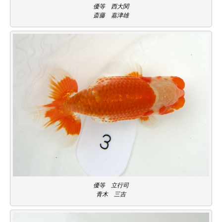
優等 西大関
斎藤 嘉津雄
優等 立行司
青木 三吉