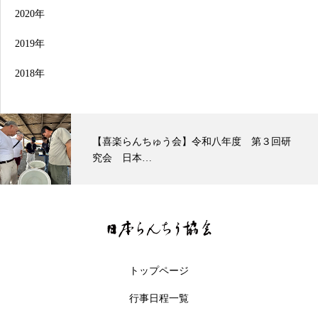
2020年
2019年
2018年
んちゅう会】令和八年度 第３回研
東部本部 観友らんちう
本…
トップページ
行事日程一覧