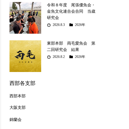
令和８年度 尾張優魚会・
金魚文化連合会合同 当歳
研究会
2026.8.3
2026年
東部本部 両毛愛魚会 第
二回研究会 結果
2026.8.2
2026年
西部各支部
西部本部
大阪支部
錦蘭会