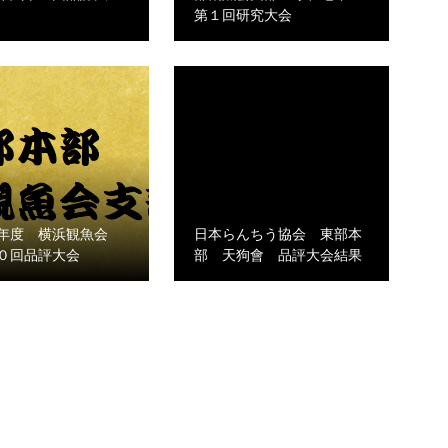
第１回研究大会
年度 横浜観魚会
日本らんちう協会 東部本
０回品評大会
部 天狗會 品評大会結果