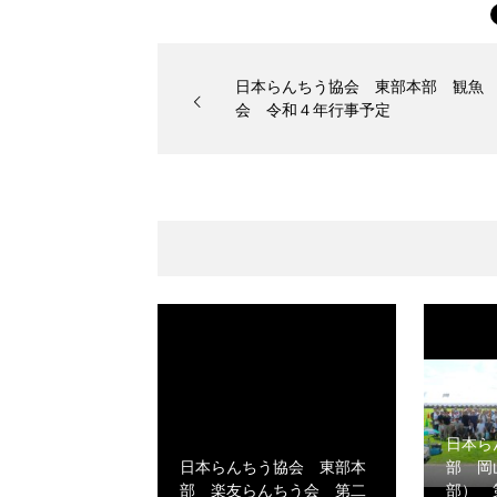
日本らんちう協会 東部本部 観魚
会 令和４年行事予定
日本ら
日本らんちう協会 東部本
部 岡
部 楽友らんちう会 第二
部） 