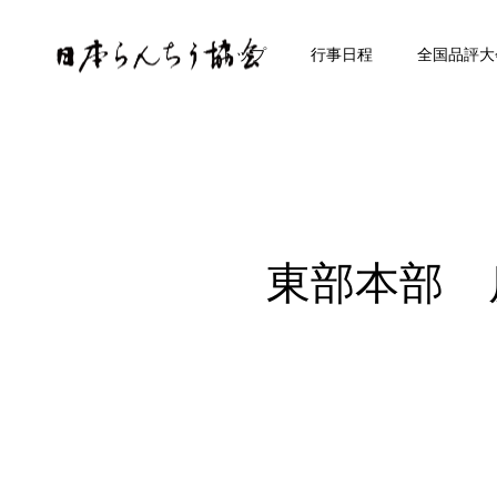
トップ
行事日程
全国品評大
東部本部 