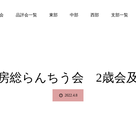
会
品評会一覧
東部
中部
西部
支部一覧
房総らんちう会 2歳会
2022.4.8