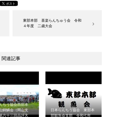
東部本部 喜楽らんちゅう会 令和
４年度 二歳大会
関連記事
んちう協会西部本
山錦鱗会（岡山支
日本らんちう協会 東部本
第六十三回品評大
部観魚会支部 令和七年