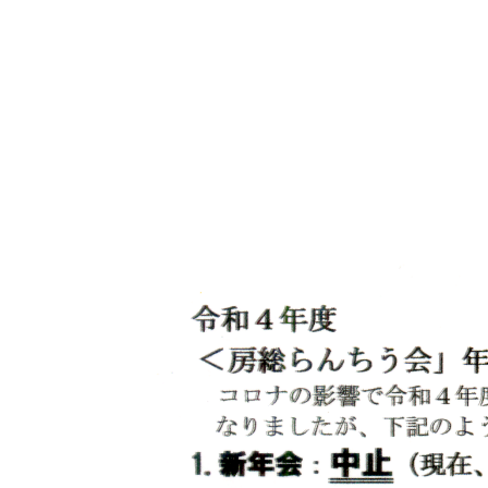
ホーム
品評会
2022年
東部本部 房総らんちう会 2歳会及