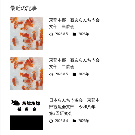
最近の記事
東部本部 観友らんちう会
支部 当歳会
2026.8.5
2026年
東部本部 観友らんちう会
支部 二歳会
2026.8.5
2026年
日本らんちう協会 東部本
部観魚会支部 令和八年
第2回研究会
2026.8.4
2026年