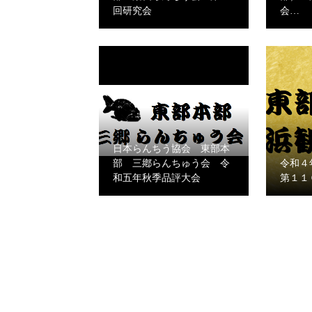
回研究会
会…
日本らんちう協会 東部本
部 三鄕らんちゅう会 令
令和４
和五年秋季品評大会
第１１