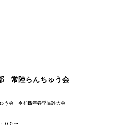
らんちゅう会 春季品評大会
部 常陸らんちゅう会
ゅう会 令和四年春季品評大会
：００〜