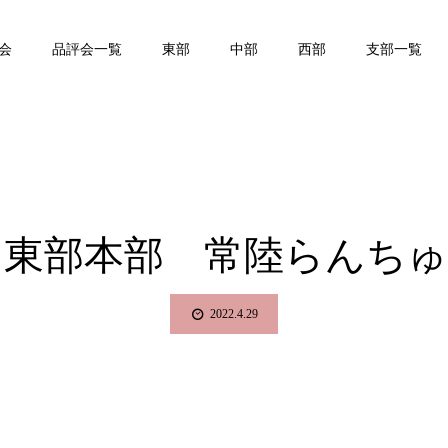
会
品評会一覧
東部
中部
西部
支部一覧
 東部本部 常陸らんちゅ
2022.4.29