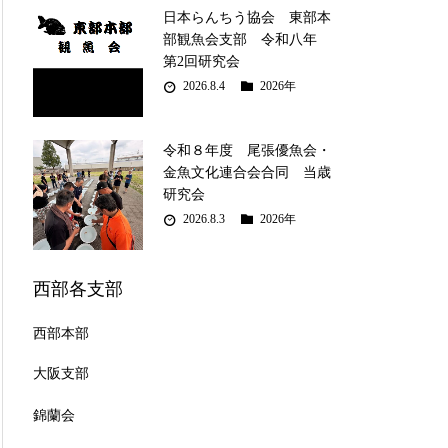
日本らんちう協会 東部本
部観魚会支部 令和八年
第2回研究会
2026.8.4
2026年
令和８年度 尾張優魚会・
金魚文化連合会合同 当歳
研究会
2026.8.3
2026年
西部各支部
西部本部
大阪支部
錦蘭会