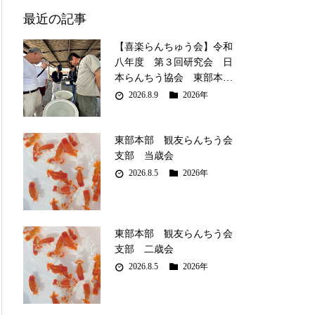
最近の記事
【喜楽らんちゅう会】令和
八年度 第３回研究会 日
本らんちう協会 東部本…
2026.8.9
2026年
東部本部 観友らんちう会
支部 当歳会
2026.8.5
2026年
東部本部 観友らんちう会
支部 二歳会
2026.8.5
2026年