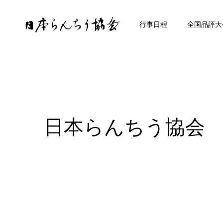
トップ
行事日程
全国品評大
日本らんちう協会