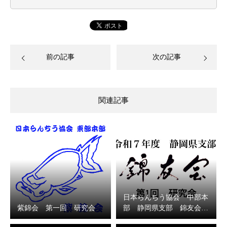
前の記事
次の記事
関連記事
日本らんちう協会 中部本
紫錦会 第一回 研究会
部 静岡県支部 錦友会…