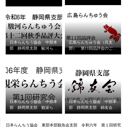
日本らんちう協会 中部本
広島らんちゅう会（呉支
部 静岡県支部 駿河ら…
部） 第11回品評会のご…
日本らんちう協会 中部本
日本らんちう協会 中部本
部 静岡県支部 観栄ら…
部 静岡県支部 錦友会…
日本らんちう協会 東部本部観魚会支部 令和六年 第１回研究