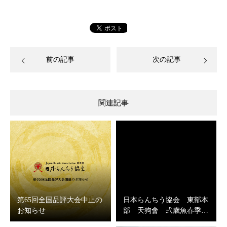
前の記事
次の記事
関連記事
第65回全国品評大会中止の
日本らんちう協会 東部本
お知らせ
部 天狗會 弐歳魚春季…