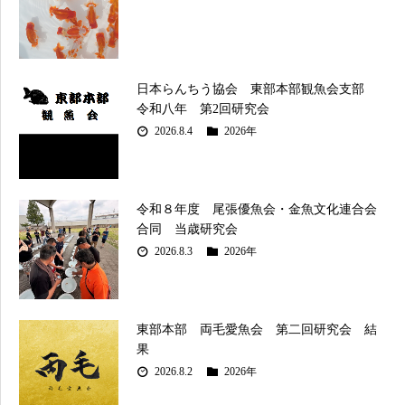
日本らんちう協会 東部本部観魚会支部
令和八年 第2回研究会
2026.8.4
2026年
令和８年度 尾張優魚会・金魚文化連合会
合同 当歳研究会
2026.8.3
2026年
東部本部 両毛愛魚会 第二回研究会 結
果
2026.8.2
2026年