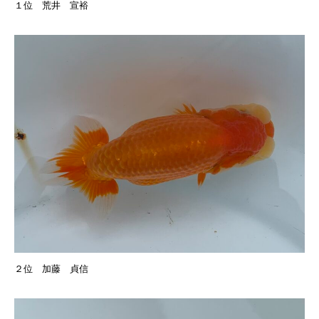
１位 荒井 宣裕
２位 加藤 貞信