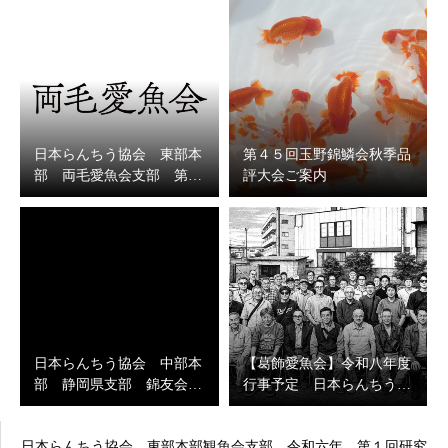
日本らんちう協会 東部本
第４５回玉野錦鱗会秋季品
部 両毛愛魚会支部 第…
評大会ご案内
日本らんちう協会 中部本
【葛飾愛魚会】令和八年度
部 静岡県支部 錦友会…
行事予定 日本らんちう…
日本らんちう協会 東部本部観魚会支部 令和六年 第１回研究