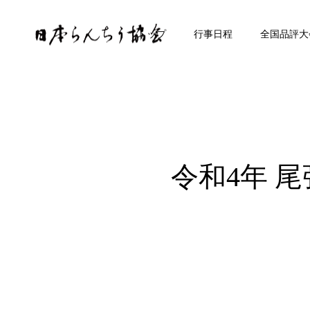
トップ
行事日程
全国品評大
令和4年 