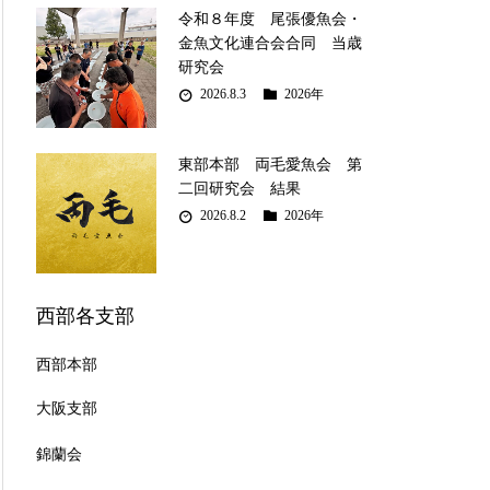
令和８年度 尾張優魚会・
金魚文化連合会合同 当歳
研究会
2026.8.3
2026年
東部本部 両毛愛魚会 第
二回研究会 結果
2026.8.2
2026年
西部各支部
西部本部
大阪支部
錦蘭会