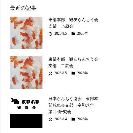
最近の記事
東部本部 観友らんちう会
支部 当歳会
2026.8.5
2026年
東部本部 観友らんちう会
支部 二歳会
2026.8.5
2026年
日本らんちう協会 東部本
部観魚会支部 令和八年
第2回研究会
2026.8.4
2026年