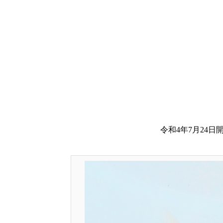
ホーム
品評会
2022年
令和4年 尾張優魚会 金魚文化連合会 
令和4年7月24