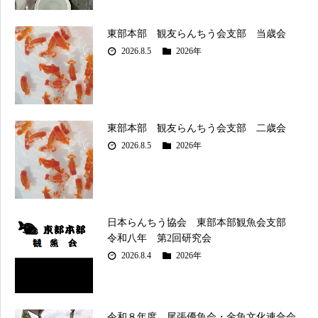
東部本部 観友らんちう会支部 当歳会
2026.8.5
2026年
東部本部 観友らんちう会支部 二歳会
2026.8.5
2026年
日本らんちう協会 東部本部観魚会支部
令和八年 第2回研究会
2026.8.4
2026年
令和８年度 尾張優魚会・金魚文化連合会