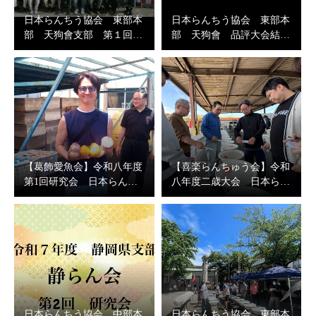
日本らんちう協会 東部本
日本らんちう協会 東部本
部 天狗會支部 第１回…
部 天狗會 品評大会結…
【葛飾愛魚会】令和八年度
【喜楽らんちゅう会】令和
第1回研究会 日本らん…
八年度二歳大会 日本ら…
日本らんちう協会 中部本
日本らんちう協会 東部本