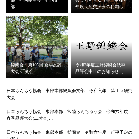
部 福岡観魚会（福岡支
喜楽らんちゅう会 令和４
部…
年度良魚交換会のお知ら…
錦蘭会 第105回 夏季品評
令和2年度玉野錦鱗会秋季
大会 研究会
品評会中止のお知らせ（…
日本らんちう協会 東部本部観魚会支部 令和六年 第１回研究
大会
日本らんちう協会 東部本部 常陸らんちゅう会 令和六年度
春季品評大会(二才会)…
日本らんちう協会 東部本部 栃蘭會 令和六年度 行事予定の