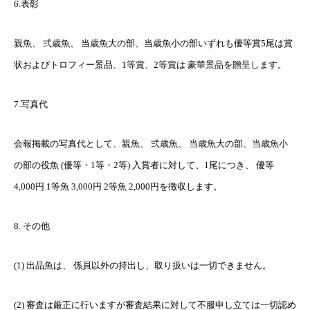
6.表彰
親魚、 弍歳魚、 当歳魚大の部、当歳魚小の部いずれも優等賞5尾は賞
状およびトロフィー景品、1等賞、2等賞は 豪華景品を贈呈します。
7.写真代
会報掲載の写真代として、親魚、 弍歳魚、 当歳魚大の部、当歳魚小
の部の役魚 (優等・1等・2等) 入賞者に対して、1尾につき、 優等
4,000円 1等魚 3,000円 2等魚 2,000円を徴収します。
8. その他
(1) 出品魚は、 係員以外の持出し、取り扱いは一切できません。
(2) 審査は厳正に行いますが審査結果に対して不服申し立ては一切認め