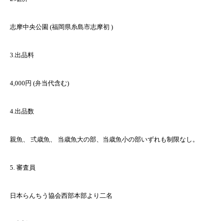
志摩中央公園 (福岡県糸島市志摩初 )
3.出品料
4,000円 (弁当代含む)
4.出品数
親魚、 弍歳魚、 当歳魚大の部、当歳魚小の部いずれも制限なし。
5. 審査員
日本らんちう協会西部本部より二名