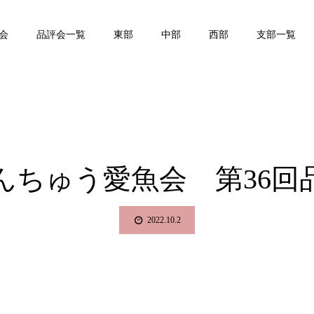
会
品評会一覧
東部
中部
西部
支部一覧
んちゅう愛魚会 第36回
2022.10.2