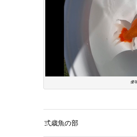
優等
弍歳魚の部