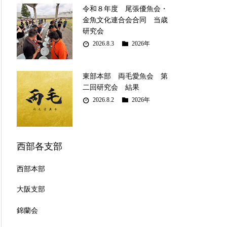
令和８年度 尾張優魚会・
金魚文化連合会合同 当歳
研究会
2026.8.3
2026年
東部本部 両毛愛魚会 第
二回研究会 結果
2026.8.2
2026年
西部各支部
西部本部
大阪支部
錦蘭会