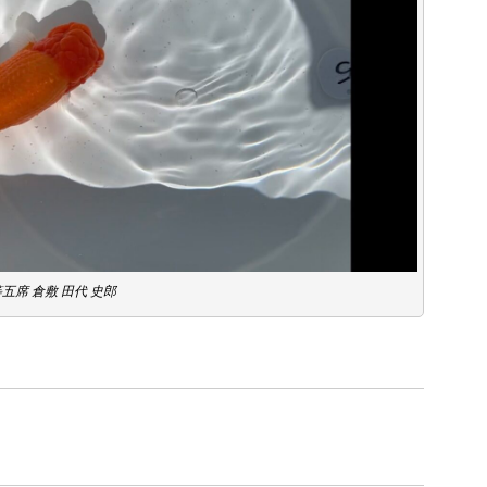
五席 倉敷 田代 史郎