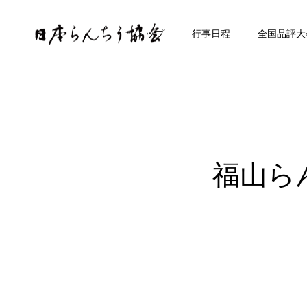
トップ
行事日程
全国品評大
福山ら