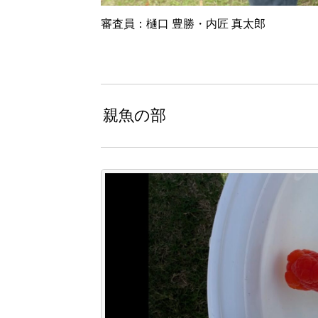
審査員：樋口 豊勝・内匠 真太郎
親魚の部