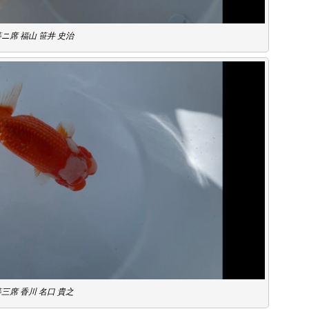
ニ席 福山 笹井 史治
三席 香川 名口 貴之