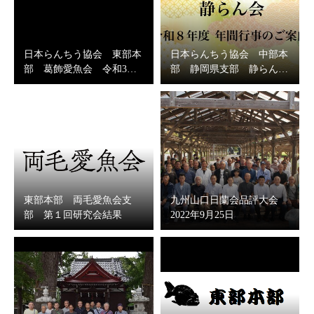
日本らんちう協会 東部本
日本らんちう協会 中部本
部 葛飾愛魚会 令和3…
部 静岡県支部 静らん…
東部本部 両毛愛魚会支
九州山口日蘭会品評大会
部 第１回研究会結果
2022年9月25日