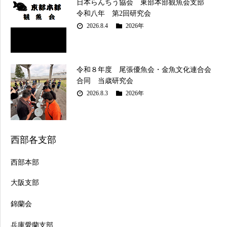
日本らんちう協会 東部本部観魚会支部
令和八年 第2回研究会
2026.8.4
2026年
令和８年度 尾張優魚会・金魚文化連合会
合同 当歳研究会
2026.8.3
2026年
西部各支部
西部本部
大阪支部
錦蘭会
兵庫愛蘭支部