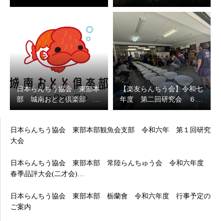
日本らんちう協会 東部本
【楽友らんちう会】令和七
部 城南おとと倶楽部 …
年度 第二回研究会 ６…
日本らんちう協会 東部本部観魚会支部 令和六年 第１回研究
大会
日本らんちう協会 東部本部 常陸らんちゅう会 令和六年度
春季品評大会(二才会)…
日本らんちう協会 東部本部 栃蘭會 令和六年度 行事予定の
ご案内