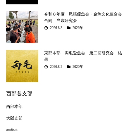
令和８年度 尾張優魚会・金魚文化連合会
合同 当歳研究会
2026.8.3
2026年
東部本部 両毛愛魚会 第二回研究会 結
果
2026.8.2
2026年
西部各支部
西部本部
大阪支部
錦蘭会