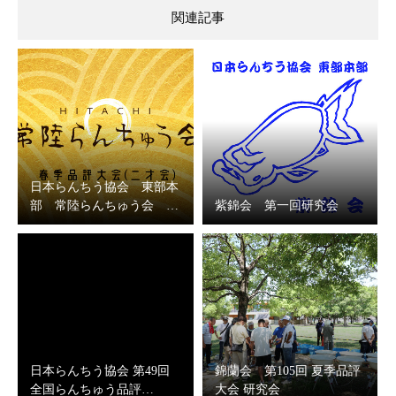
関連記事
日本らんちう協会 東部本
部 常陸らんちゅう会 …
紫錦会 第一回研究会
日本らんちう協会 第49回
錦蘭会 第105回 夏季品評
全国らんちゅう品評…
大会 研究会