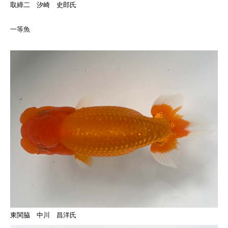
取締二 汐崎 史郎氏
一等魚
東関脇 中川 昌洋氏