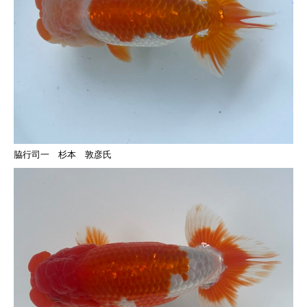
脇行司一 杉本 敦彦氏