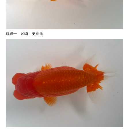
取締一 汐崎 史郎氏