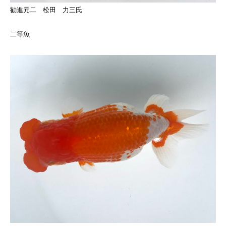
勧進元二 松田 力三氏
二等魚