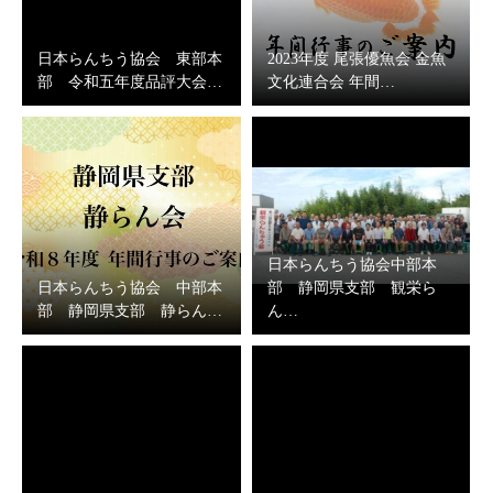
日本らんちう協会 東部本
2023年度 尾張優魚会 金魚
部 令和五年度品評大会…
文化連合会 年間…
日本らんちう協会中部本
日本らんちう協会 中部本
部 静岡県支部 観栄ら
部 静岡県支部 静らん…
ん…