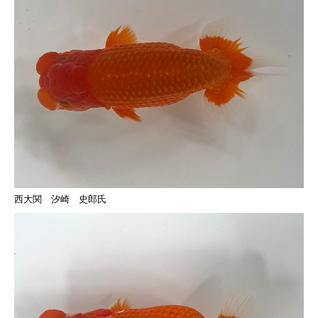
西大関 汐崎 史郎氏