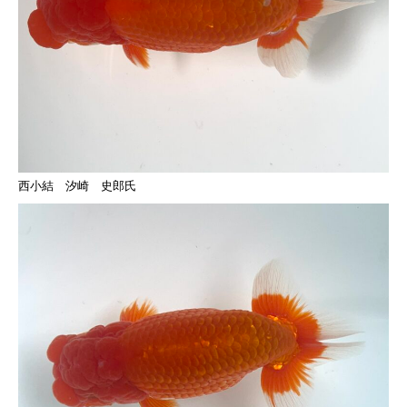
西小結 汐崎 史郎氏