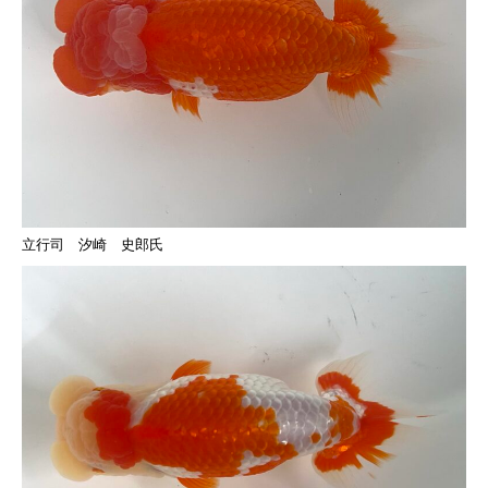
立行司 汐崎 史郎氏