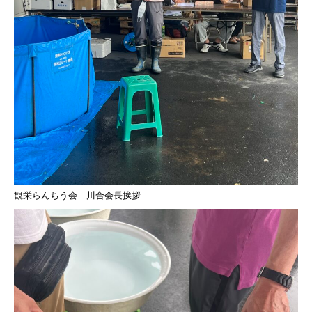
観栄らんちう会 川合会長挨拶