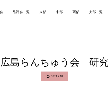
会
品評会一覧
東部
中部
西部
支部一覧
3年広島らんちゅう会 研
2023.7.18