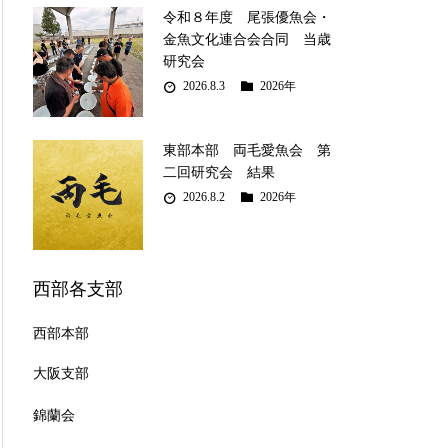
令和８年度 尾張優魚会・
金魚文化連合会合同 当歳
研究会
2026.8.3
2026年
東部本部 両毛愛魚会 第
二回研究会 結果
2026.8.2
2026年
西部各支部
西部本部
大阪支部
錦蘭会