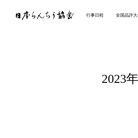
トップ
行事日程
全国品評大
202