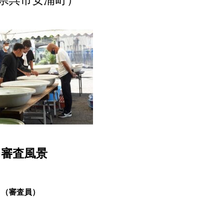
県呉市安浦町）
■審査風景
（審査員）