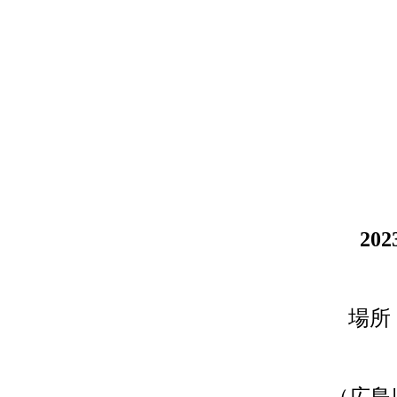
ホーム
品評会
2023年
2023年広島らんちゅう会 研究会結
20
場所