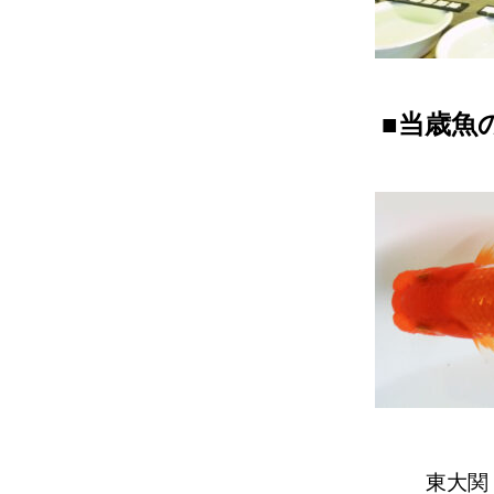
■当歳魚
東大関