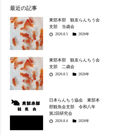
最近の記事
東部本部 観友らんちう会
支部 当歳会
2026.8.5
2026年
東部本部 観友らんちう会
支部 二歳会
2026.8.5
2026年
日本らんちう協会 東部本
部観魚会支部 令和八年
第2回研究会
2026.8.4
2026年