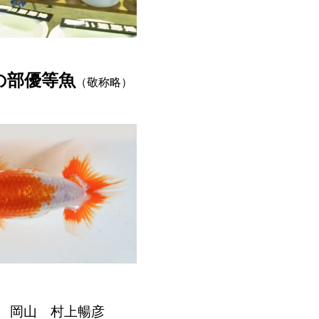
の部優等魚
（敬称略）
 岡山 村上暢彦