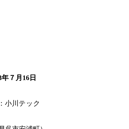
果
23年７月16日
：小川テック