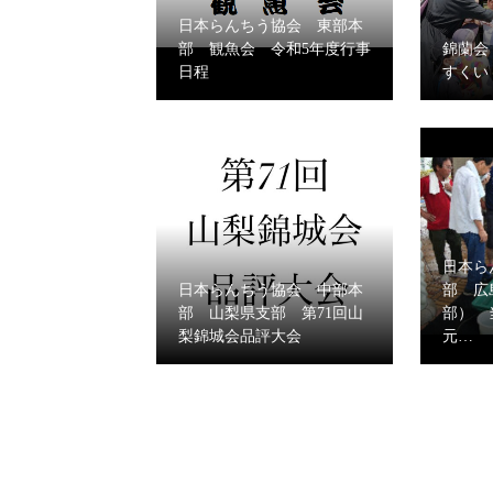
日本らんちう協会 東部本
部 観魚会 令和5年度行事
錦蘭会 
日程
すくい
日本ら
日本らんちう協会 中部本
部 広
部 山梨県支部 第71回山
部） 
梨錦城会品評大会
元…