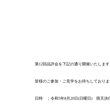
ホーム
品評会
2023年
広島らんちゅう会（呉支部） 第12
第12回品評会を下記の通り開催いたします
皆様のご参加・ご見学をお待ちしておりま
日時 ；令和5年8月20日(日曜日) 雨天