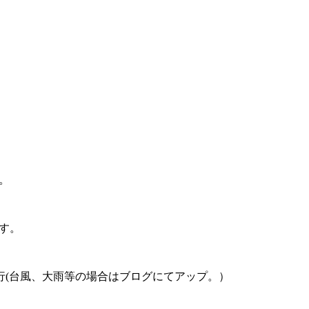
回品評会のご案内
。
す。
決行(台風、大雨等の場合はブログにてアップ。）