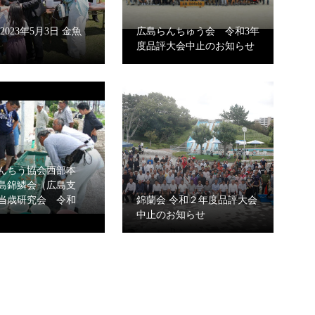
2023年5月3日 金魚
広島らんちゅう会 令和3年
度品評大会中止のお知らせ
んちう協会西部本
島錦鱗会（広島支
当歳研究会 令和
錦蘭会 令和２年度品評大会
中止のお知らせ