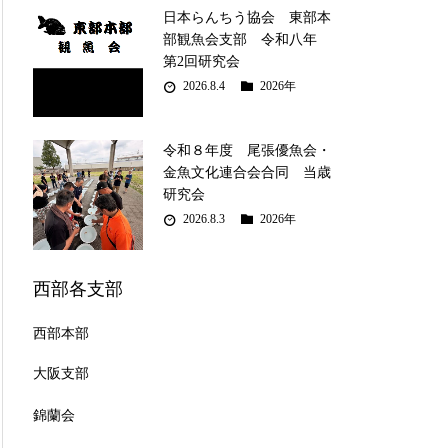
日本らんちう協会 東部本
部観魚会支部 令和八年
第2回研究会
2026.8.4
2026年
令和８年度 尾張優魚会・
金魚文化連合会合同 当歳
研究会
2026.8.3
2026年
西部各支部
西部本部
大阪支部
錦蘭会