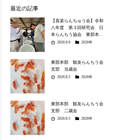
最近の記事
【喜楽らんちゅう会】令和
八年度 第３回研究会 日
本らんちう協会 東部本…
2026.8.9
2026年
東部本部 観友らんちう会
支部 当歳会
2026.8.5
2026年
東部本部 観友らんちう会
支部 二歳会
2026.8.5
2026年