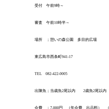
受付 午前9時～
審査 午前10時半～
場所 ；憩いの森公園 多目的広場
東広島市西条町941-17
TEL 082-422-0005
出陳魚；当歳魚2尾以内 2歳魚2尾以内
会費 ；7,000円 （年会費、出品料） 