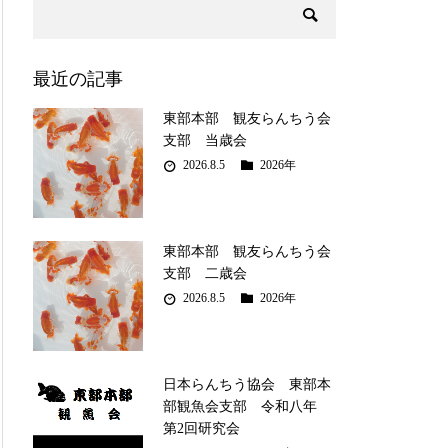
最近の記事
東部本部 観友らんちう会
支部 当歳会
2026.8.5
2026年
東部本部 観友らんちう会
支部 二歳会
2026.8.5
2026年
日本らんちう協会 東部本
部観魚会支部 令和八年
第2回研究会