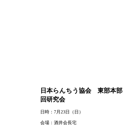
ホーム
品評会
2023年
日本らんちう協会 東部本部 常陸
日本らんちう協会 東部本部
回研究会
日時：7月23日（日）
会場：酒井会長宅