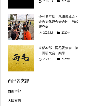
2026.8.4
2026年
令和８年度 尾張優魚会・
金魚文化連合会合同 当歳
研究会
2026.8.3
2026年
東部本部 両毛愛魚会 第
二回研究会 結果
2026.8.2
2026年
西部各支部
西部本部
大阪支部