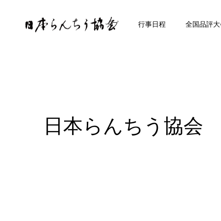
トップ
行事日程
全国品評大
日本らんちう協会