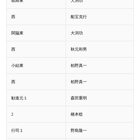
取締東
大渕功
西
船宝克行
関脇東
大渕功
西
秋元和男
小結東
柏野真一
西
柏野真一
勧進元１
森田重明
2
橋本稔
行司１
野島隆一