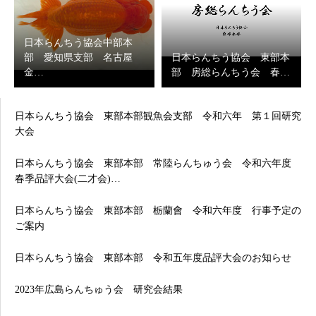
日本らんちう協会中部本
部 愛知県支部 名古屋
日本らんちう協会 東部本
金…
部 房総らんちう会 春…
日本らんちう協会 東部本部観魚会支部 令和六年 第１回研究
大会
日本らんちう協会 東部本部 常陸らんちゅう会 令和六年度
春季品評大会(二才会)…
日本らんちう協会 東部本部 栃蘭會 令和六年度 行事予定の
ご案内
日本らんちう協会 東部本部 令和五年度品評大会のお知らせ
2023年広島らんちゅう会 研究会結果