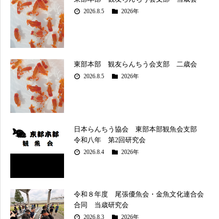
2026.8.5
2026年
東部本部 観友らんちう会支部 二歳会
2026.8.5
2026年
日本らんちう協会 東部本部観魚会支部
令和八年 第2回研究会
2026.8.4
2026年
令和８年度 尾張優魚会・金魚文化連合会
合同 当歳研究会
2026.8.3
2026年