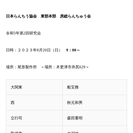
日本らんちう協会 東部本部 房総らんちゅう会
令和5年第2回研究会
日時：２０２３年8月20日（日）
9：00～
場所：尾形製作所 ＜場所：木更津市井尻629＞
大関東
船宝務
西
秋元和男
立行司
森田重明