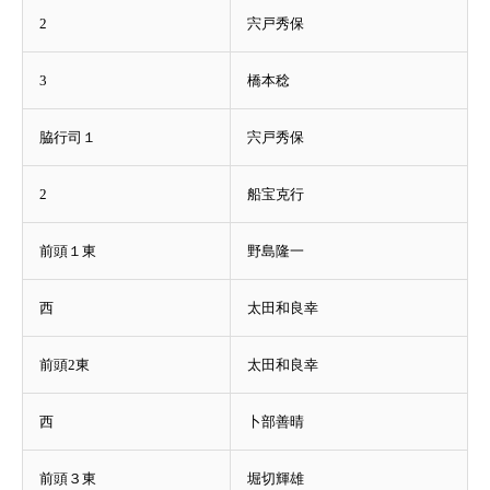
2
宍戸秀保
3
橋本稔
脇行司１
宍戸秀保
2
船宝克行
前頭１東
野島隆一
西
太田和良幸
前頭2東
太田和良幸
西
卜部善晴
前頭３東
堀切輝雄