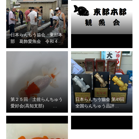
日本らんちう協会 東部本
部 葛飾愛魚会 令和４…
第２５回 土佐らんちゅう
日本らんちう協会 第49回
愛好会(高知支部) …
全国らんちゅう品評…