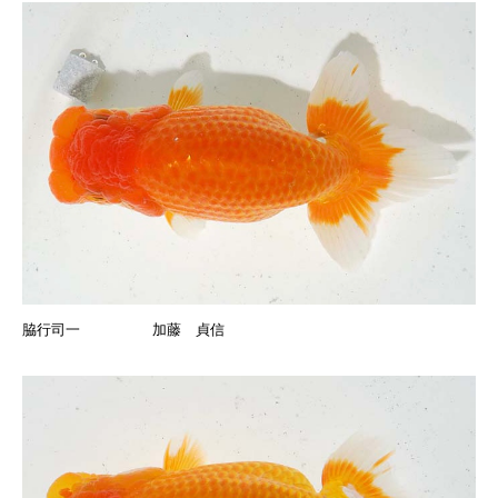
脇行司一 加藤 貞信