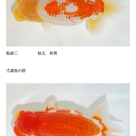
取締二 秋元 和男
弍歳魚の部