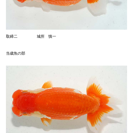
取締二 城所 慎一
当歳魚の部