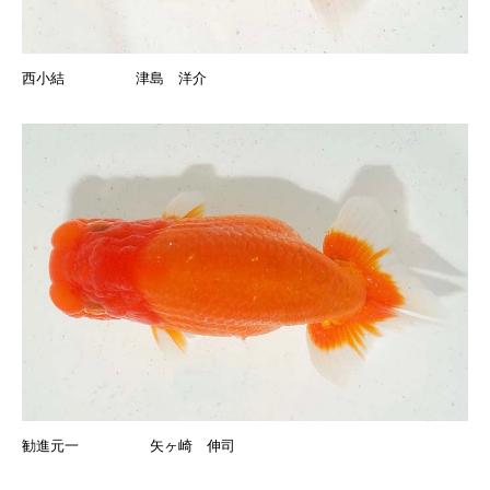
西小結 津島 洋介
勧進元一 矢ヶ崎 伸司