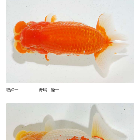
取締一 野嶋 隆一