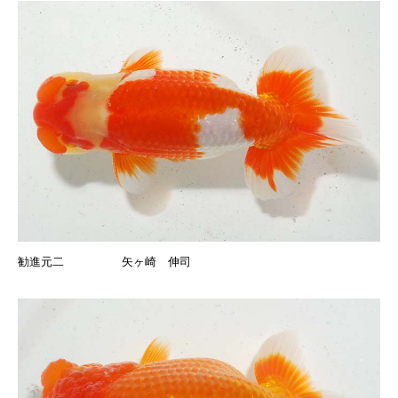
勧進元二 矢ヶ崎 伸司