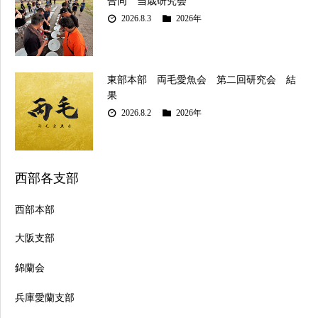
合同 当歳研究会
2026.8.3
2026年
東部本部 両毛愛魚会 第二回研究会 結
果
2026.8.2
2026年
西部各支部
西部本部
大阪支部
錦蘭会
兵庫愛蘭支部
行事日程
品評会一覧
お問合せ