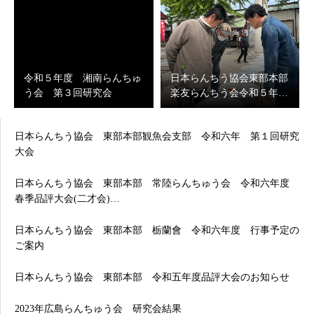
令和５年度 湘南らんちゅ
日本らんちう協会東部本部
う会 第３回研究会
楽友らんちう会令和５年…
日本らんちう協会 東部本部観魚会支部 令和六年 第１回研究
大会
日本らんちう協会 東部本部 常陸らんちゅう会 令和六年度
春季品評大会(二才会)…
日本らんちう協会 東部本部 栃蘭會 令和六年度 行事予定の
ご案内
日本らんちう協会 東部本部 令和五年度品評大会のお知らせ
2023年広島らんちゅう会 研究会結果