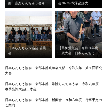
部 喜楽らんちゅう会令…
会2022年秋季品評大…
日本らんちゅう協会 若葉
【葛飾愛魚会】令和８年度
会
二歳大会 日本らんちう…
日本らんちう協会 東部本部観魚会支部 令和六年 第１回研究
大会
日本らんちう協会 東部本部 常陸らんちゅう会 令和六年度
春季品評大会(二才会)…
日本らんちう協会 東部本部 栃蘭會 令和六年度 行事予定の
ご案内