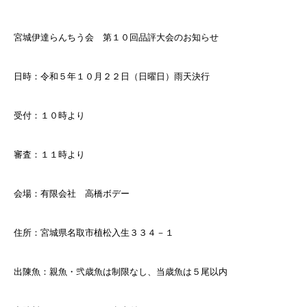
宮城伊達らんちう会 第１０回品評大会のお知らせ
日時：令和５年１０月２２日（日曜日）雨天決行
受付：１０時より
審査：１１時より
会場：有限会社 高橋ボデー
住所：宮城県名取市植松入生３３４－１
出陳魚：親魚・弐歳魚は制限なし、当歳魚は５尾以内