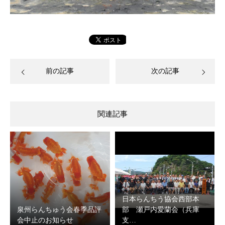
前の記事
次の記事
関連記事
日本らんちう協会西部本
泉州らんちゅう会春季品評
部 瀬戸内愛蘭会（兵庫
会中止のお知らせ
支…