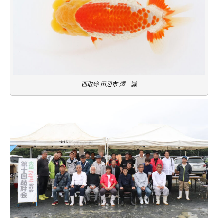
西取締 田辺市 澤 誠