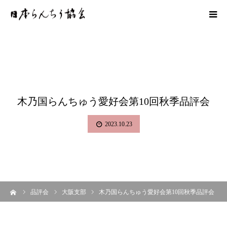
木乃国らんちゅう愛好会第10回秋季品評会
2023.10.23
ーム
品評会
大阪支部
木乃国らんちゅう愛好会第10回秋季品評会