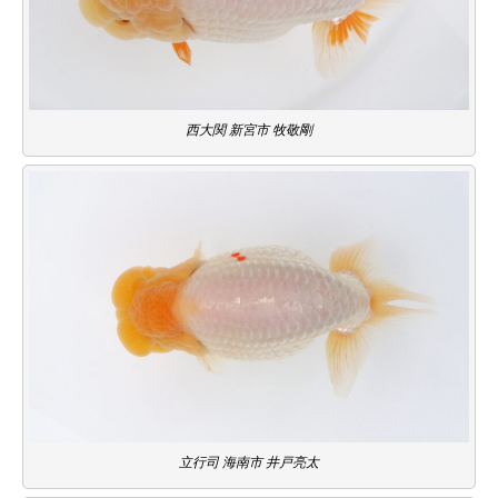
西大関 新宮市 牧敬剛
立行司 海南市 井戸亮太