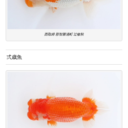
西取締 那智勝浦町 辻敏秋
弍歳魚