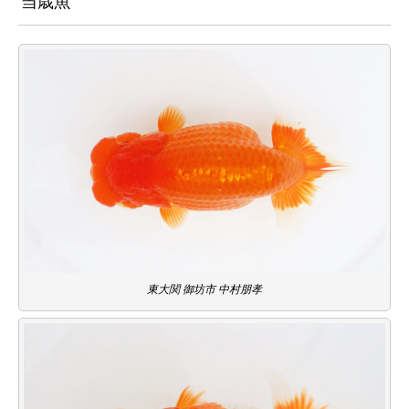
当歳魚
東大関 御坊市 中村朋孝