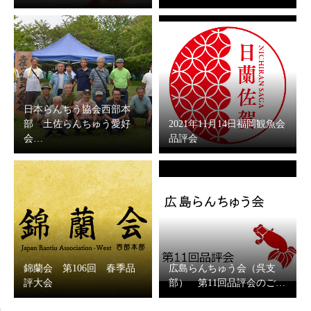
日本らんちう協会西部本
部 土佐らんちゅう愛好
2021年11月14日福岡観魚会
会…
品評会
錦蘭会 第106回 春季品
広島らんちゅう会（呉支
評大会
部） 第11回品評会のご…