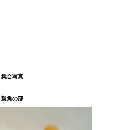
2023.11.19
集合写真
親魚の部