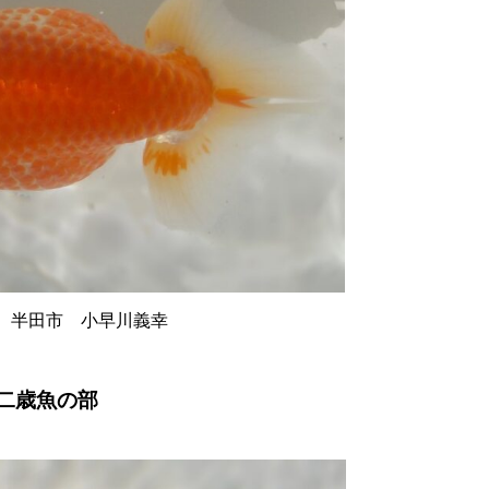
半田市 小早川義幸
二歳魚の部