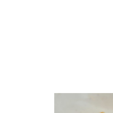
ホーム
品評会
2023年
令和五年度（第62回）桑名愛錦会品評大会 