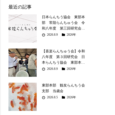
最近の記事
日本らんちう協会 東部本
部 常陸らんちゅう会 令
和八年度 第三回研究会…
2026.8.9
2026年
【喜楽らんちゅう会】令和
八年度 第３回研究会 日
本らんちう協会 東部本…
2026.8.9
2026年
東部本部 観友らんちう会
支部 当歳会
2026.8.5
2026年