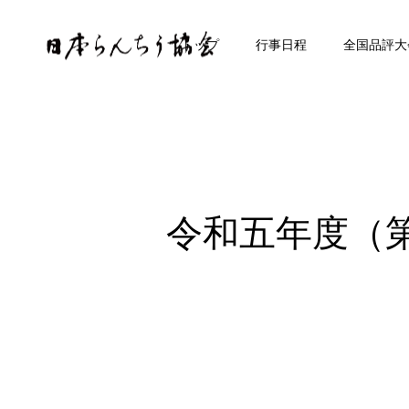
トップ
行事日程
全国品評大
令和五年度（第6