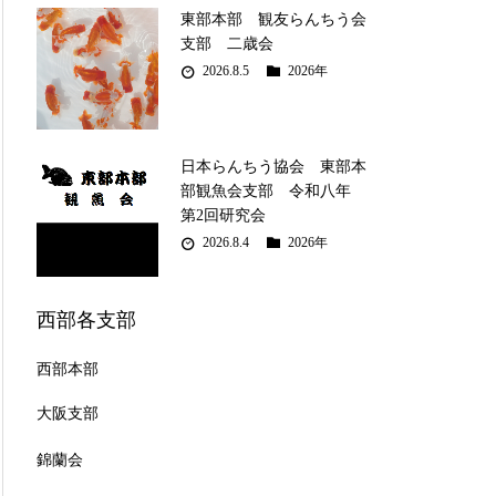
東部本部 観友らんちう会
支部 二歳会
2026.8.5
2026年
日本らんちう協会 東部本
部観魚会支部 令和八年
第2回研究会
2026.8.4
2026年
西部各支部
西部本部
大阪支部
錦蘭会