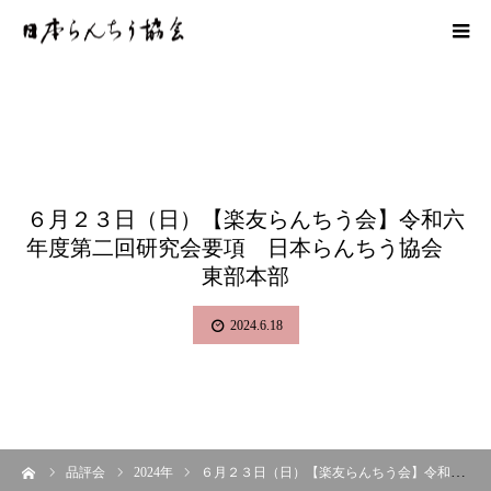
６月２３日（日）【楽友らんちう会】令和六
年度第二回研究会要項 日本らんちう協会
東部本部
2024.6.18
ーム
品評会
2024年
６月２３日（日）【楽友らんちう会】令和六年度第二回研究会要項 日本らんちう協会 東部本部