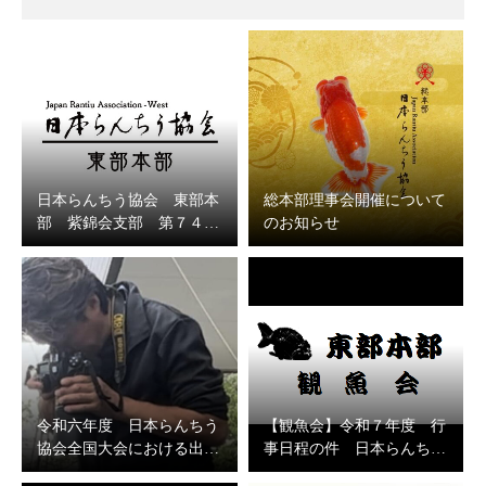
日本らんちう協会 東部本
総本部理事会開催について
部 紫錦会支部 第７４…
のお知らせ
令和六年度 日本らんちう
【観魚会】令和７年度 行
協会全国大会における出…
事日程の件 日本らんち…