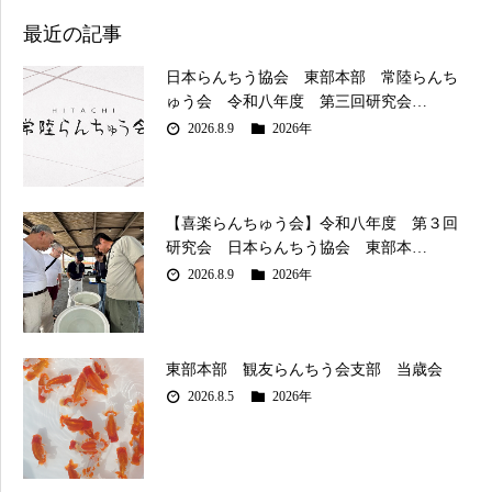
最近の記事
日本らんちう協会 東部本部 常陸らんち
ゅう会 令和八年度 第三回研究会…
2026.8.9
2026年
【喜楽らんちゅう会】令和八年度 第３回
研究会 日本らんちう協会 東部本…
2026.8.9
2026年
東部本部 観友らんちう会支部 当歳会
2026.8.5
2026年