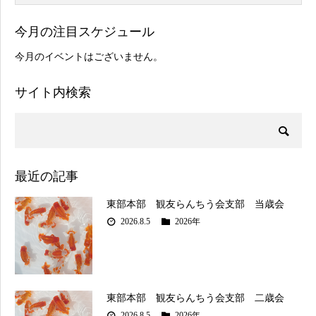
今月の注目スケジュール
今月のイベントはございません。
サイト内検索
最近の記事
東部本部 観友らんちう会支部 当歳会
2026.8.5
2026年
東部本部 観友らんちう会支部 二歳会
2026.8.5
2026年