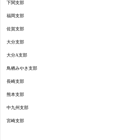
下関支部
福岡支部
佐賀支部
大分支部
大分A支部
鳥栖みやき支部
長崎支部
熊本支部
中九州支部
宮崎支部