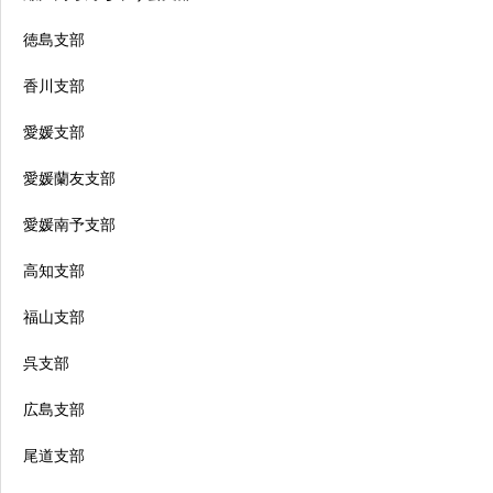
徳島支部
香川支部
愛媛支部
愛媛蘭友支部
愛媛南予支部
高知支部
福山支部
呉支部
広島支部
尾道支部