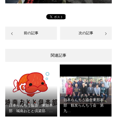
前の記事
次の記事
関連記事
日本らんちう協会東部本
日本らんちう協会 東部本
部 観友らんちう会 第
部 城南おとと倶楽部 …
九…