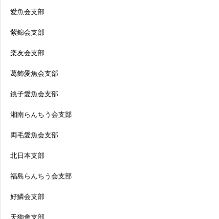
愛魚会支部
紫錦会支部
楽友会支部
葛飾愛魚会支部
銚子愛魚会支部
湘南らんちう会支部
両毛愛魚会支部
北日本支部
福島らんちう会支部
好鱗会支部
天狗會支部