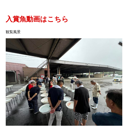
入賞魚動画はこちら
観覧風景