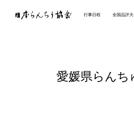
トップ
行事日程
全国品評大
愛媛県らんち