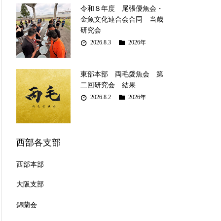
令和８年度 尾張優魚会・
金魚文化連合会合同 当歳
研究会
2026.8.3
2026年
東部本部 両毛愛魚会 第
二回研究会 結果
2026.8.2
2026年
西部各支部
西部本部
大阪支部
錦蘭会