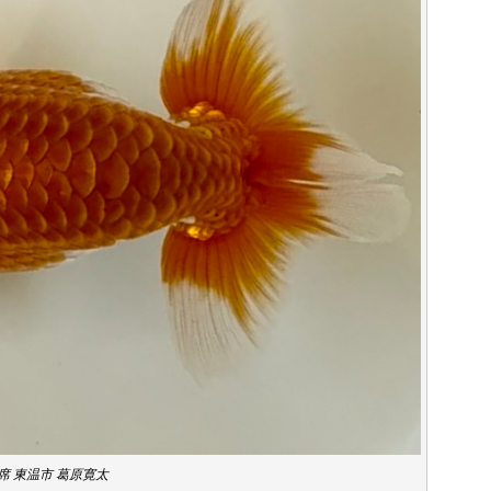
席 東温市 葛原寛太