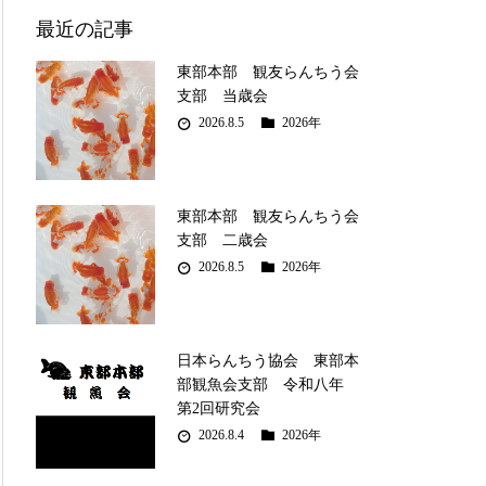
最近の記事
東部本部 観友らんちう会
支部 当歳会
2026.8.5
2026年
東部本部 観友らんちう会
支部 二歳会
2026.8.5
2026年
日本らんちう協会 東部本
部観魚会支部 令和八年
第2回研究会
2026.8.4
2026年