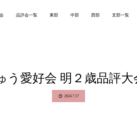
会
品評会一覧
東部
中部
西部
支部一覧
ゅう愛好会 明２歳品評大
2024.7.17