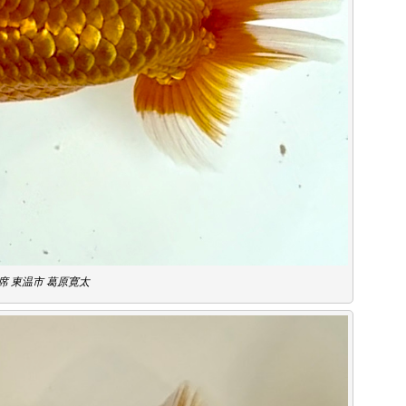
席 東温市 葛原寛太