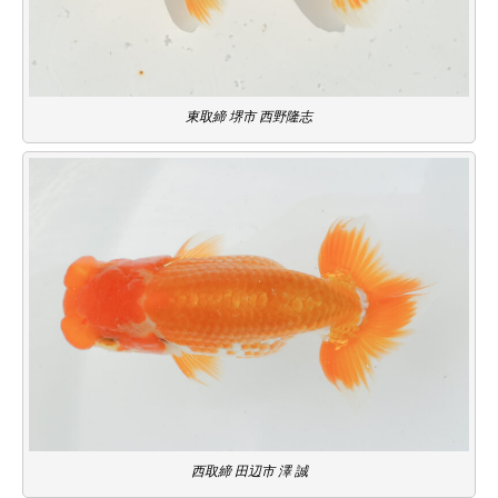
東取締 堺市 西野隆志
西取締 田辺市 澤 誠