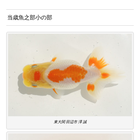
当歳魚之部小の部
東大関 田辺市 澤 誠