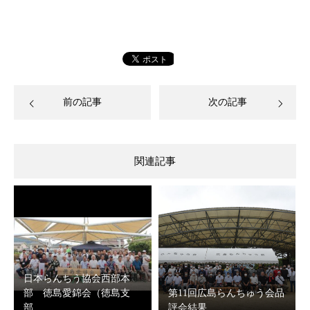
前の記事
次の記事
関連記事
日本らんちう協会西部本
部 徳島愛錦会（徳島支
第11回広島らんちゅう会品
部…
評会結果