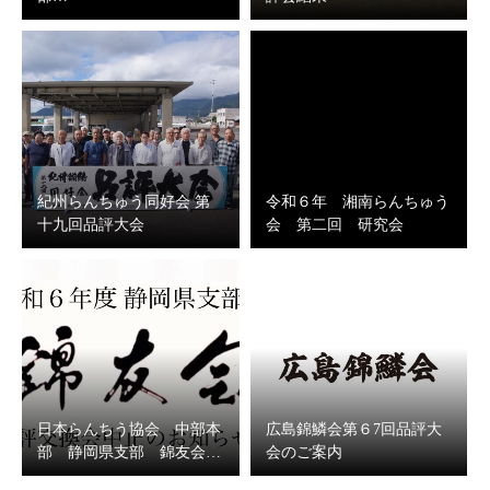
紀州らんちゅう同好会 第
令和６年 湘南らんちゅう
十九回品評大会
会 第二回 研究会
日本らんちう協会 中部本
広島錦鱗会第６7回品評大
部 静岡県支部 錦友会…
会のご案内