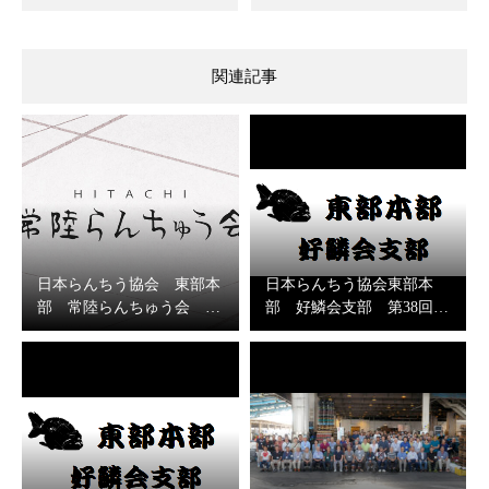
関連記事
日本らんちう協会 東部本
日本らんちう協会東部本
部 常陸らんちゅう会 …
部 好鱗会支部 第38回…