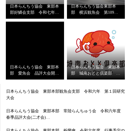
日本らんちう協会 東部本
日本らんちう協会東部本
部好鱗会支部 令和七年…
部 横浜観魚会 第109…
日本らんちう協会 東部本
日本らんちう協会 東部本
部 愛魚会 品評大会開…
部 城南おとと倶楽部 …
日本らんちう協会 東部本部観魚会支部 令和六年 第１回研究
大会
日本らんちう協会 東部本部 常陸らんちゅう会 令和六年度
春季品評大会(二才会)…
日本らんちう協会 東部本部 栃蘭會 令和六年度 行事予定の