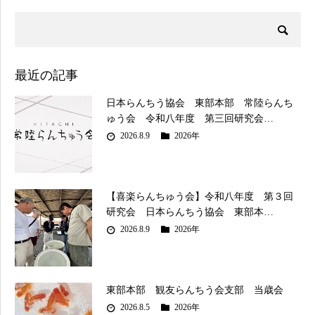
最近の記事
日本らんちう協会 東部本部 常陸らんち
ゅう会 令和八年度 第三回研究会…
2026.8.9
2026年
【喜楽らんちゅう会】令和八年度 第３回
研究会 日本らんちう協会 東部本…
2026.8.9
2026年
東部本部 観友らんちう会支部 当歳会
2026.8.5
2026年