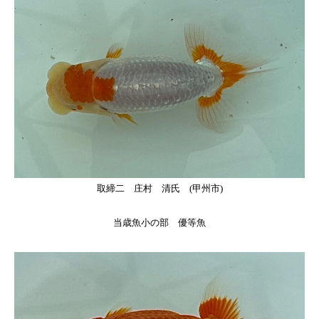
取締二 庄村 清氏 (甲州市)
当歳魚小の部 優等魚