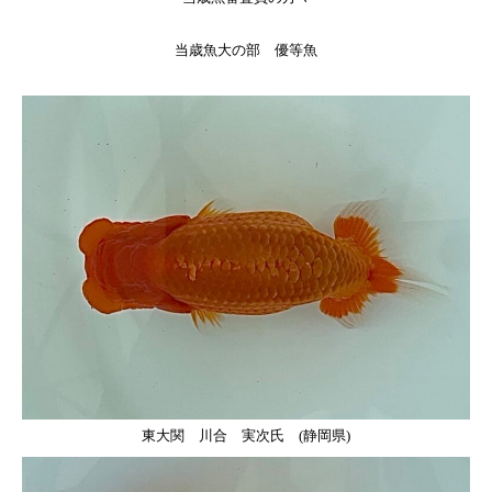
当歳魚大の部 優等魚
東大関 川合 実次氏 (静岡県)