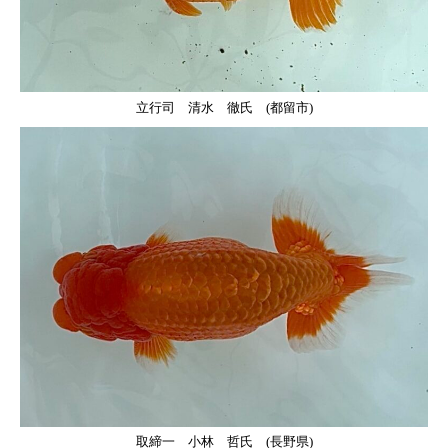
立行司 清水 徹氏 (都留市)
取締一 小林 哲氏 (長野県)