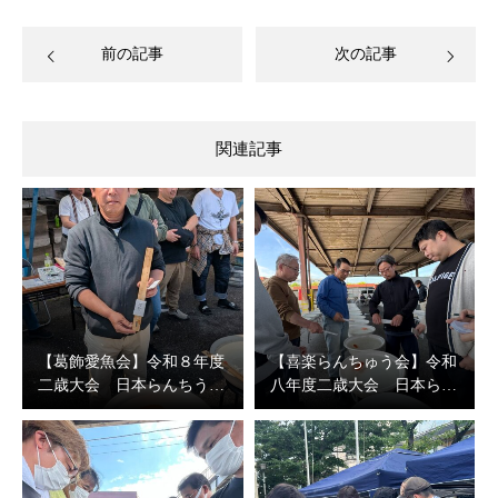
前の記事
次の記事
関連記事
【葛飾愛魚会】令和８年度
【喜楽らんちゅう会】令和
二歳大会 日本らんちう…
八年度二歳大会 日本ら…