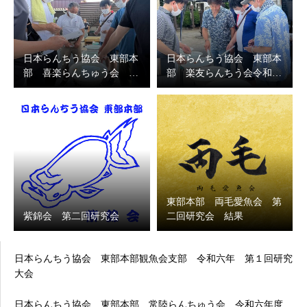
日本らんちう協会 東部本
日本らんちう協会 東部本
部 喜楽らんちゅう会 …
部 楽友らんちう会令和…
東部本部 両毛愛魚会 第
紫錦会 第二回研究会
二回研究会 結果
日本らんちう協会 東部本部観魚会支部 令和六年 第１回研究
大会
日本らんちう協会 東部本部 常陸らんちゅう会 令和六年度