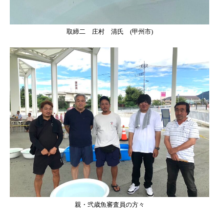
取締二 庄村 清氏 (甲州市)
親・弐歳魚審査員の方々