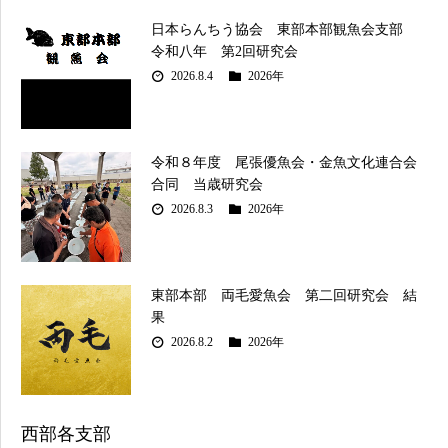
日本らんちう協会 東部本部観魚会支部
令和八年 第2回研究会
2026.8.4
2026年
令和８年度 尾張優魚会・金魚文化連合会
合同 当歳研究会
2026.8.3
2026年
東部本部 両毛愛魚会 第二回研究会 結
果
2026.8.2
2026年
西部各支部