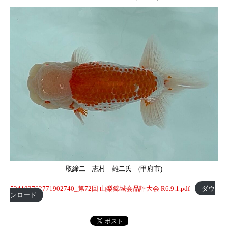
取締二 志村 雄二氏 (甲府市)
524183762771902740_第72回 山梨錦城会品評大会 R6.9.1.pdf
ダウ
ンロード