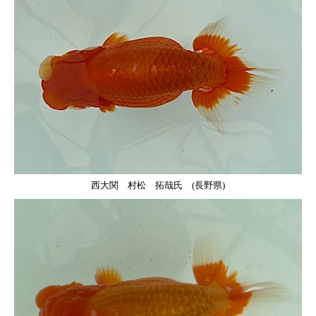
西大関 村松 拓哉氏 (長野県)