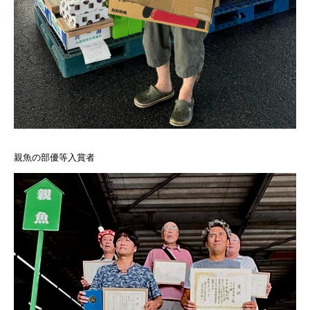
親魚の部優等入賞者