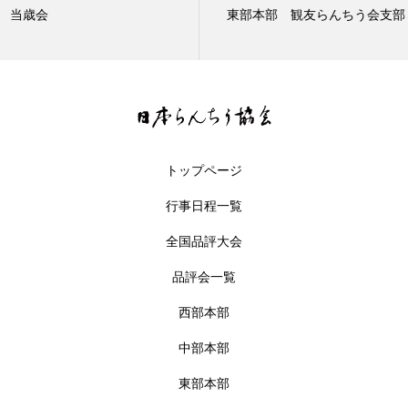
東部本部 観友らんちう会支部 二歳会
トップページ
行事日程一覧
全国品評大会
品評会一覧
西部本部
中部本部
東部本部