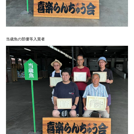
当歳魚の部優等入賞者