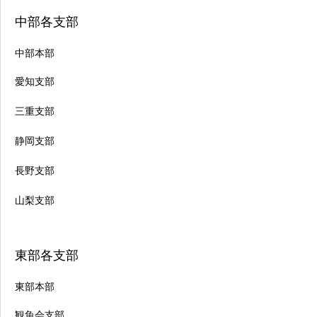
中部各支部
中部本部
愛知支部
三重支部
静岡支部
長野支部
山梨支部
東部各支部
東部本部
観魚会支部