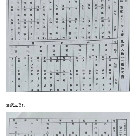
当歳魚番付