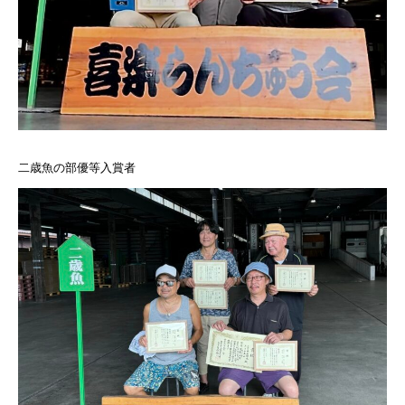
二歳魚の部優等入賞者