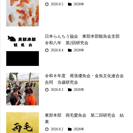
2026.8.5
2026年
日本らんちう協会 東部本部観魚会支部
令和八年 第2回研究会
2026.8.4
2026年
令和８年度 尾張優魚会・金魚文化連合会
合同 当歳研究会
2026.8.3
2026年
東部本部 両毛愛魚会 第二回研究会 結
果
2026.8.2
2026年