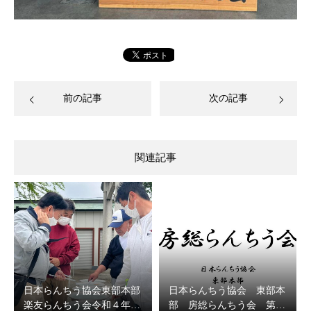
前の記事
次の記事
関連記事
日本らんちう協会東部本部
日本らんちう協会 東部本
楽友らんちう会令和４年…
部 房総らんちう会 第…