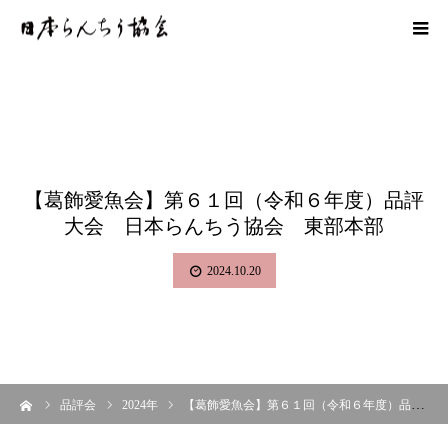
【葛飾愛魚会】第６１回（令和６年度）品評
大会 日本らんちう協会 東部本部
2024.10.20
ーム
品評会
2024年
【葛飾愛魚会】第６１回（令和６年度）品評大会 日本らんちう協会 東部本部