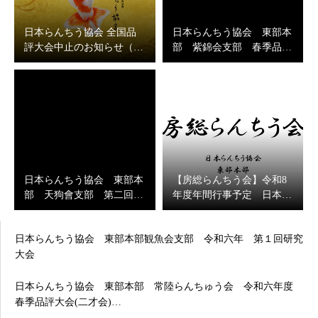
日本らんちう協会 全国品
日本らんちう協会 東部本
評大会中止のお知らせ（…
部 紫錦会支部 春季品…
日本らんちう協会 東部本
【房総らんちう会】令和8
部 天狗會支部 第二回…
年度年間行事予定 日本…
日本らんちう協会 東部本部観魚会支部 令和六年 第１回研究
大会
日本らんちう協会 東部本部 常陸らんちゅう会 令和六年度
春季品評大会(二才会)…