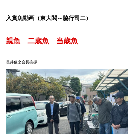
入賞魚動画（東大関～脇行司二）
親魚
二歳魚
当歳魚
長井俊之会長挨拶