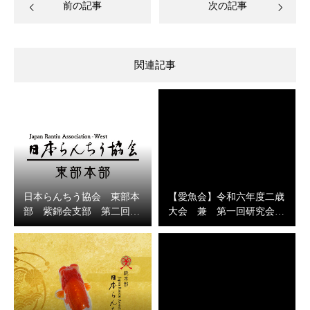
前の記事
次の記事
関連記事
日本らんちう協会 東部本
【愛魚会】令和六年度二歳
部 紫錦会支部 第二回…
大会 兼 第一回研究会…